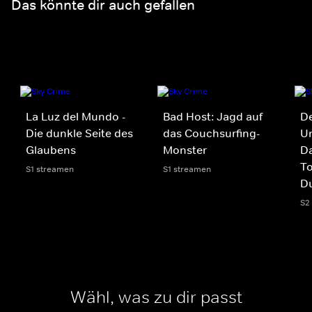
Das könnte dir auch gefallen
La Luz del Mundo -
Bad Host: Jagd auf
D
Die dunkle Seite des
das Couchsurfing-
Un
Glaubens
Monster
Da
To
S1 streamen
S1 streamen
Du
S2
Wähl, was zu dir passt