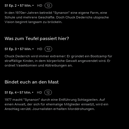
S
1
Ep.
2
•
57
Min.
•
HD
12
In den 1970er-Jahren betreibt "Synanon" eine eigene Farm, eine
Schule und mehrere Geschäfte. Doch Chuck Dederichs utopische
Vision beginnt langsam zu bröckeln.
Was zum Teufel passiert hier?
S
1
Ep.
3
•
57
Min.
•
HD
12
Chuck Dederich wird immer extremer: Er gründet ein Bootcamp für
straffällige Kinder, in dem körperliche Gewalt angewendet wird. Er
ordnet Vasektomien und Abtreibungen an.
Bindet euch an den Mast
S
1
Ep.
4
•
57
Min.
•
HD
12
1977 macht "Synanon" durch eine Entführung Schlagzeilen. Auf
einen Anwalt, der sich für ehemalige Mitglieder einsetzt, wird ein
Anschlag verübt. Journalisten erhalten Morddrohungen.