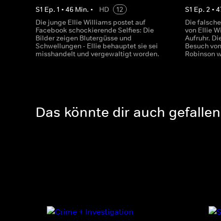
S
1
Ep.
1
•
46
Min.
•
HD
12
S
1
Ep.
2
•
4
Die junge Ellie Williams postet auf
Die falsch
Facebook schockierende Selfies: Die
von Ellie W
Bilder zeigen Blutergüsse und
Aufruhr. Di
Schwellungen - Ellie behauptet sie sei
Besuch vo
misshandelt und vergewaltigt worden.
Robinson w
Das könnte dir auch gefallen