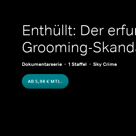
Enthüllt: Der erf
Grooming-Skand
Dokumentarserie
1 Staffel
Sky Crime
AB 5,98 € MTL.