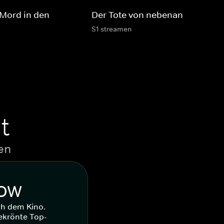
 Mord in den
Der Tote von nebenan
S1 streamen
t
en
WOW
ch dem Kino.
ekrönte Top-