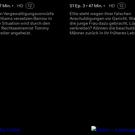
7
Min.
•
HD
12
S
1
Ep.
3
•
47
Min.
•
HD
12
en Vergewaltigungsvorwürfe
Ellie steht wegen ihrer falschen
illiams versetzen Barrow in
Anschuldigungen vor Gericht. Wa
e Situation wird durch den
die junge Frau dazu gebracht, Lü
n Rechtsextremist Tommy
verbreiten? Können die beschuld
eiter angeheizt.
Männer zurück in ihr früheres Le