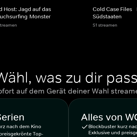
d Host: Jagd auf das
Cold Case Files -
uchsurfing-Monster
Südstaaten
streamen
S1 streamen
Wähl, was zu dir pass
ofort auf dem Gerät deiner Wahl stream
Serien
Alles von 
urz nach dem Kino
Blockbuster kurz na
Exklusive und preisg
preisgekrönte Top-