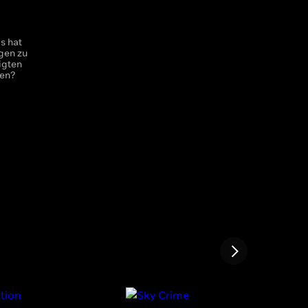
s hat
gen zu
igten
ben?