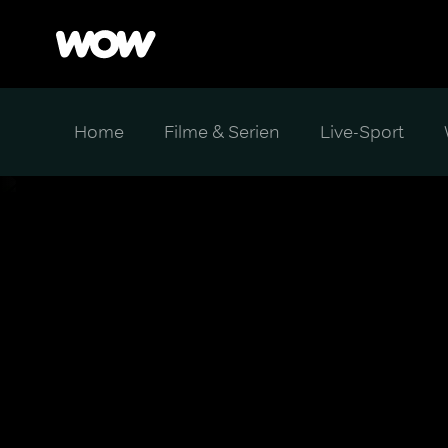
Home
Filme & Serien
Live-Sport