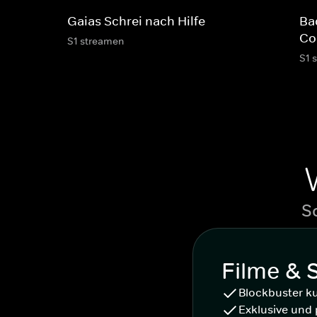
Gaias Schrei nach Hilfe
Ba
Co
S1 streamen
S1 
S
Filme & 
Blockbuster k
Exklusive und 