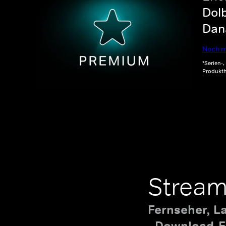
Dolb
Dana
Noch m
*Serien-
Produkth
Stream
Fernseher, L
Download-Fu