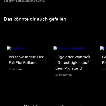
bei ihrer Betreuung und Suche.
Das könnte dir auch gefallen
Verschwunden: Der
Lüge oder Wahrheit
Ge
Fall Eloi Rolland
- Gerechtigkeit auf
El
dem Prüfstand
S1 streamen
st
S1 streamen