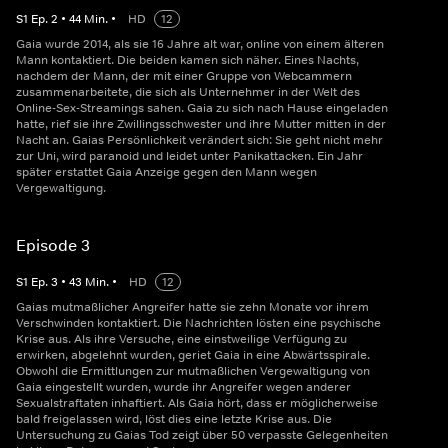
S
1
Ep.
2
•
44
Min.
•
HD
12
Gaia wurde 2014, als sie 16 Jahre alt war, online von einem älteren
Mann kontaktiert. Die beiden kamen sich näher. Eines Nachts,
nachdem der Mann, der mit einer Gruppe von Webcammern
zusammenarbeitete, die sich als Unternehmer in der Welt des
Online-Sex-Streamings sahen. Gaia zu sich nach Hause eingeladen
hatte, rief sie ihre Zwillingsschwester und ihre Mutter mitten in der
Nacht an. Gaias Persönlichkeit verändert sich: Sie geht nicht mehr
zur Uni, wird paranoid und leidet unter Panikattacken. Ein Jahr
später erstattet Gaia Anzeige gegen den Mann wegen
Vergewaltigung.
Episode 3
S
1
Ep.
3
•
43
Min.
•
HD
12
Gaias mutmaßlicher Angreifer hatte sie zehn Monate vor ihrem
Verschwinden kontaktiert. Die Nachrichten lösten eine psychische
Krise aus. Als ihre Versuche, eine einstweilige Verfügung zu
erwirken, abgelehnt wurden, geriet Gaia in eine Abwärtsspirale.
Obwohl die Ermittlungen zur mutmaßlichen Vergewaltigung von
Gaia eingestellt wurden, wurde ihr Angreifer wegen anderer
Sexualstraftaten inhaftiert. Als Gaia hört, dass er möglicherweise
bald freigelassen wird, löst dies eine letzte Krise aus. Die
Untersuchung zu Gaias Tod zeigt über 50 verpasste Gelegenheiten