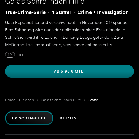
Gaias Schrei nach Hilfe
True-Crime-Serie
1 Staffel
Crime + Investigation
Gaia Pope-Sutherland verschwindet im November 2017 spurlos.
Eine Fahndung wird nach der epilepsiekranken Frau eingeleitet.
Schließlich wird ihre Leiche in Dancing Ledge gefunden. Zara
McDermott will herausfinden, was seinerzeit passiert ist.
12
HD
AB 5,98 € MTL.
Home
Serien
Gaias Schrei nach Hilfe
Staffel 1
EPISODENGUIDE
DETAILS