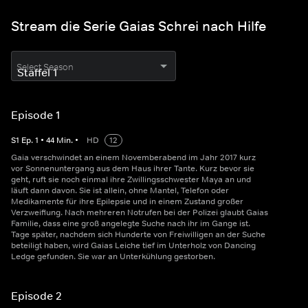
Stream die Serie Gaias Schrei nach Hilfe
Select Season
Episode 1
S
1
Ep.
1
•
44
Min.
•
HD
12
Gaia verschwindet an einem Novemberabend im Jahr 2017 kurz
vor Sonnenuntergang aus dem Haus ihrer Tante. Kurz bevor sie
geht, ruft sie noch einmal ihre Zwillingsschwester Maya an und
läuft dann davon. Sie ist allein, ohne Mantel, Telefon oder
Medikamente für ihre Epilepsie und in einem Zustand großer
Verzweiflung. Nach mehreren Notrufen bei der Polizei glaubt Gaias
Familie, dass eine groß angelegte Suche nach ihr im Gange ist.
Tage später, nachdem sich Hunderte von Freiwilligen an der Suche
beteiligt haben, wird Gaias Leiche tief im Unterholz von Dancing
Ledge gefunden. Sie war an Unterkühlung gestorben.
Episode 2