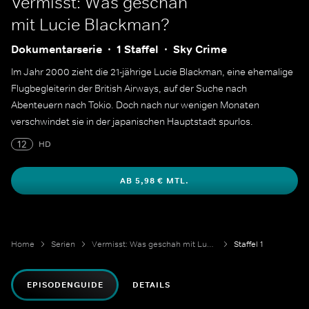
Vermisst: Was geschah
mit Lucie Blackman?
Dokumentarserie
1 Staffel
Sky Crime
Im Jahr 2000 zieht die 21-jährige Lucie Blackman, eine ehemalige
Flugbegleiterin der British Airways, auf der Suche nach
Abenteuern nach Tokio. Doch nach nur wenigen Monaten
verschwindet sie in der japanischen Hauptstadt spurlos.
12
HD
AB 5,98 € MTL.
Home
Serien
Vermisst: Was geschah mit Lucie Blackman?
Staffel 1
EPISODENGUIDE
DETAILS