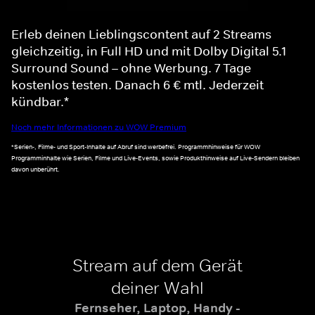
Erleb deinen Lieblingscontent auf 2 Streams
gleichzeitig, in Full HD und mit Dolby Digital 5.1
Surround Sound – ohne Werbung. 7 Tage
kostenlos testen. Danach 6 € mtl. Jederzeit
kündbar.*
Noch mehr Informationen zu WOW Premium
*Serien-, Filme- und Sport-Inhalte auf Abruf sind werbefrei. Programmhinweise für WOW
Programminhalte wie Serien, Filme und Live-Events, sowie Produkthinweise auf Live-Sendern bleiben
davon unberührt.
Stream auf dem Gerät
deiner Wahl
Fernseher, Laptop, Handy -