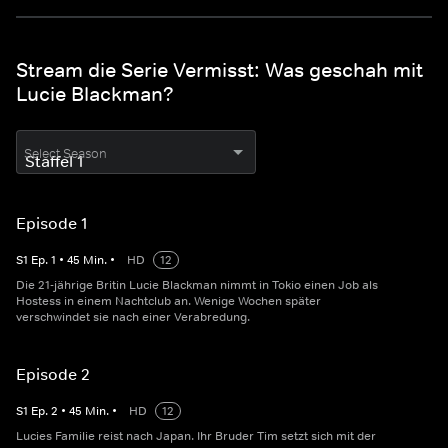
Stream die Serie Vermisst: Was geschah mit
Lucie Blackman?
Select Season
Episode 1
S
1
Ep.
1
•
45
Min.
•
HD
12
Die 21-jährige Britin Lucie Blackman nimmt in Tokio einen Job als
Hostess in einem Nachtclub an. Wenige Wochen später
verschwindet sie nach einer Verabredung.
Episode 2
S
1
Ep.
2
•
45
Min.
•
HD
12
Lucies Familie reist nach Japan. Ihr Bruder Tim setzt sich mit der