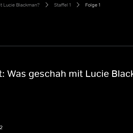
it Lucie Blackman?
Staffel 1
Folge 1
t: Was geschah mit Lucie Blac
 2