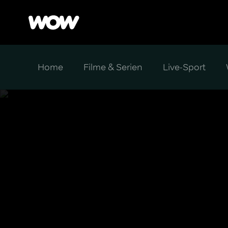
Home
Filme & Serien
Live-Sport