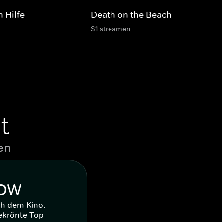
 Hilfe
Death on the Beach
S1 streamen
t
en
WOW
ch dem Kino.
ekrönte Top-