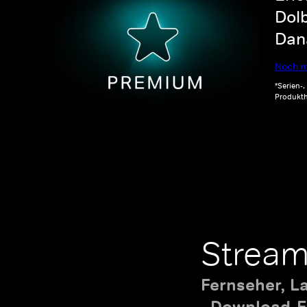
Dolb
Dana
Noch m
*Serien-
Produkth
Stream
Fernseher, L
Download-Fu