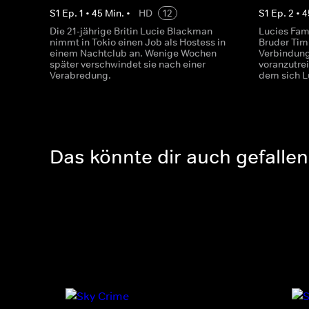
S
1
Ep.
1
•
45
Min.
•
HD
12
S
1
Ep.
2
•
4
Die 21-jährige Britin Lucie Blackman
Lucies Fami
nimmt in Tokio einen Job als Hostess in
Bruder Tim 
einem Nachtclub an. Wenige Wochen
Verbindung
später verschwindet sie nach einer
voranzutrei
Verabredung.
dem sich L
Das könnte dir auch gefallen