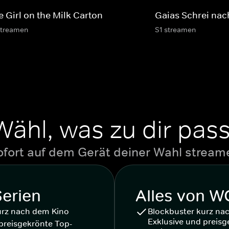
e Girl on the Milk Carton
Gaias Schrei nach
streamen
S1 streamen
Wähl, was zu dir pass
ofort auf dem Gerät deiner Wahl stream
Serien
Alles von 
urz nach dem Kino
Blockbuster kurz na
Exklusive und preisg
preisgekrönte Top-