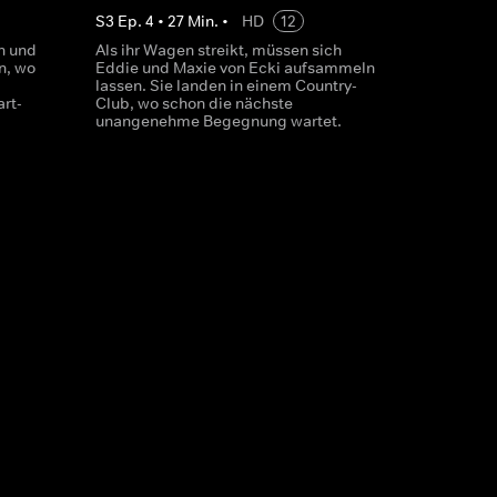
S
3
Ep.
4
•
27
Min.
•
HD
12
in und
Als ihr Wagen streikt, müssen sich
n, wo
Eddie und Maxie von Ecki aufsammeln
lassen. Sie landen in einem Country-
rt-
Club, wo schon die nächste
unangenehme Begegnung wartet.