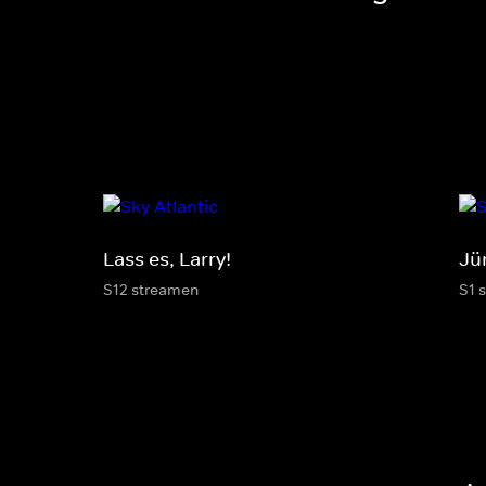
Lass es, Larry!
Jü
S12 streamen
S1 