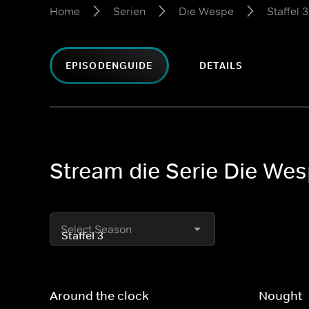
Home
Serien
Die Wespe
Staffel 3
EPISODENGUIDE
DETAILS
Stream die Serie Die Wesp
Select Season
Around the clock
Nought