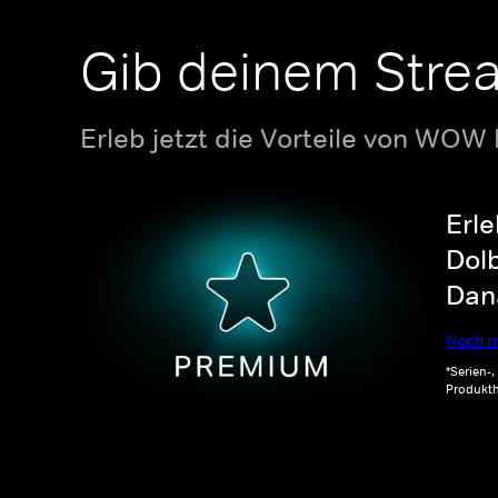
Gib deinem Stre
Erleb jetzt die Vorteile von WOW
Erle
Dolb
Dana
Noch m
*Serien-
Produkth