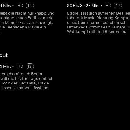
24
Min.
•
HD
12
S
3
Ep.
3
•
26
Min.
•
HD
12
lebt die Nacht nur knapp und
Eddie lässt sich auf einen Deal e
schlagen nach Berlin zurück.
fährt mit Maxie Richtung Kempte
hm Manu etwas verschweigt,
er sie beim Turnier coachen soll.
die Teenagerin Maxie ein
Unterwegs kommt es zu einem Da
.
Wettkampf mit drei Bikerinnen.
out
29
Min.
•
HD
12
 erschöpft nach Berlin
will die letzten Tage einfach
 Doch der Gedanke, Maxie
lassen zu haben, lässt ihn