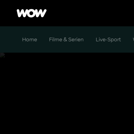
Home
Filme & Serien
Live-Sport