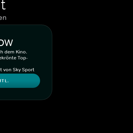
t
en
WOW
ch dem Kino.
ekrönte Top-
t von Sky Sport
MTL.