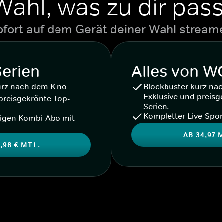
Wähl, was zu dir pass
ofort auf dem Gerät deiner Wahl stream
Serien
Alles von 
urz nach dem Kino
Blockbuster kurz na
Exklusive und preisg
preisgekrönte Top-
Serien.
Kompletter Live-Spor
igen Kombi-Abo mit
AB 34,97 
,98 € MTL.