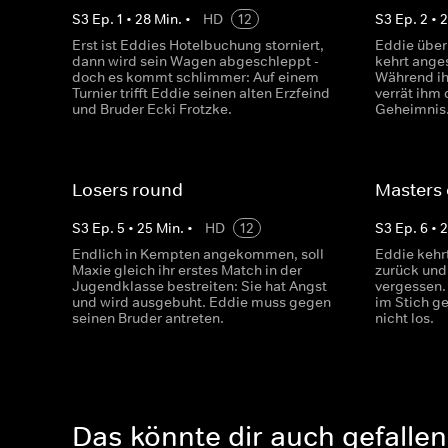
S
3
Ep.
1
•
28
Min.
•
HD
12
S
3
Ep.
2
•
Erst ist Eddies Hotelbuchung storniert,
Eddie über
dann wird sein Wagen abgeschleppt -
kehrt ange
doch es kommt schlimmer: Auf einem
Während i
Turnier trifft Eddie seinen alten Erzfeind
verrät ihm 
und Bruder Ecki Frotzke.
Geheimnis
Losers round
Masters 
S
3
Ep.
5
•
25
Min.
•
HD
12
S
3
Ep.
6
•
Endlich in Kempten angekommen, soll
Eddie kehrt
Maxie gleich ihr erstes Match in der
zurück und 
Jugendklasse bestreiten: Sie hat Angst
vergessen.
und wird ausgebuht. Eddie muss gegen
im Stich ge
seinen Bruder antreten.
nicht los.
Das könnte dir auch gefallen