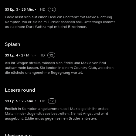
S
3
Ep.
3
•
26
Min.
•
HD
12
Eddie lässt sich auf einen Deal ein und fährt mit Maxie Richtung
Kempten, wo er sie beim Turnier coachen soll. Unterwegs kommt
es zu einem Dart-Wettkampf mit drei Bikerinnen.
Splash
S
3
Ep.
4
•
27
Min.
•
HD
12
Als ihr Wagen streikt, müssen sich Eddie und Maxie von Ecki
aufsammeln lassen. Sie landen in einem Country-Club, wo schon
die nächste unangenehme Begegnung wartet.
Losers round
S
3
Ep.
5
•
25
Min.
•
HD
12
Endlich in Kempten angekommen, soll Maxie gleich ihr erstes
Match in der Jugendklasse bestreiten: Sie hat Angst und wird
ausgebuht. Eddie muss gegen seinen Bruder antreten.
Masters out