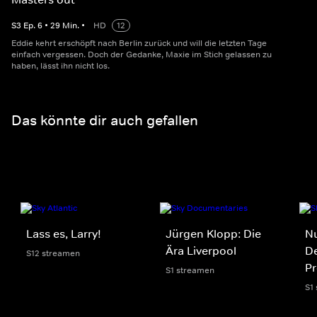
S
3
Ep.
6
•
29
Min.
•
HD
12
Eddie kehrt erschöpft nach Berlin zurück und will die letzten Tage
einfach vergessen. Doch der Gedanke, Maxie im Stich gelassen zu
haben, lässt ihn nicht los.
Das könnte dir auch gefallen
Lass es, Larry!
Jürgen Klopp: Die
Nu
Ära Liverpool
D
S12 streamen
Pr
S1 streamen
S1