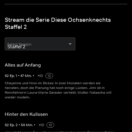
Stream die Serie Diese Ochsenknechts
Staffel 2
Select Season
Alles auf Anfang
S
2
Ep.
1
•
47
Min.
•
HD
12
Cheyenne und Nino im Stress: In zwei Monaten werden sie
heiraten, doch die Planung hat noch einige Lücken. Jimi ist in
Rennfahrerin Laura-Marie Geissler verliebt. Mutter Natascha will
wieder modeln.
Hinter den Kulissen
S
2
Ep.
2
•
50
Min.
•
HD
12