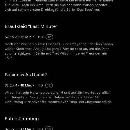
Jimi steht seiner Freundin Laura-Marie bei einem Rennen in Italien
zur Seite. Doch ein Unfall wirft sie aus der Bahn. Wilson bereitet
sich auf seinen ersten Drehtag für die Serie "Das Boot" vor.
Brautkleid "Last Minute"
S
2
Ep.
3
•
46
Min.
•
HD
12
Noch vier Wochen bis zur Hochzeit - und Cheyenne und Nino haben
weder Kleid noch Anzug. Die ganze Familie reist an, um das Paar
zu unterstützen. In Berlin eröffnet Wilson mit zwei Freunden ein
Lokal.
Business As Usual?
S
2
Ep.
4
•
48
Min.
•
HD
12
Wilson hat sein Herz neu verschenkt und auf Jimi wartet beruflich
ein Neuanfang. Vorglühen bei Natascha: Sie feiert ihren 58.
Geburtstag kurz bevor die Hochzeit von Nino und Cheyenne steigt.
Katerstimmung
S
2
Ep.
5
•
47
Min.
•
HD
16