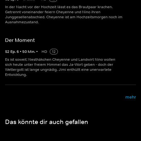
In der Nacht vor der Hochzeit lässt es das Brautpaar krachen.
Getrennt voneinander feiern Cheyenne und Nino ihren
Junggesellenabschied. Cheyenne ist am Hochzeitsmorgen noch im
Ausnahmezustand.
Der Moment
S
2
Ep.
6
•
50
Min.
•
HD
12
Es ist soweit: Nesthäkchen Cheyenne und Landwirt Nino wollen
sich heute unter freiem Himmel das Ja-Wort geben - doch der
Wettergott ist lange ungnädig. Jimi enthüllt eine unerwartete
Entwicklung.
mehr
Das könnte dir auch gefallen