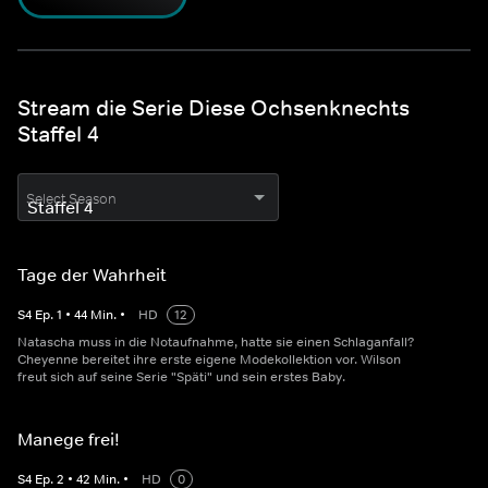
Stream die Serie Diese Ochsenknechts
Staffel 4
Select Season
Tage der Wahrheit
S
4
Ep.
1
•
44
Min.
•
HD
12
Natascha muss in die Notaufnahme, hatte sie einen Schlaganfall?
Cheyenne bereitet ihre erste eigene Modekollektion vor. Wilson
freut sich auf seine Serie "Späti" und sein erstes Baby.
Manege frei!
S
4
Ep.
2
•
42
Min.
•
HD
0