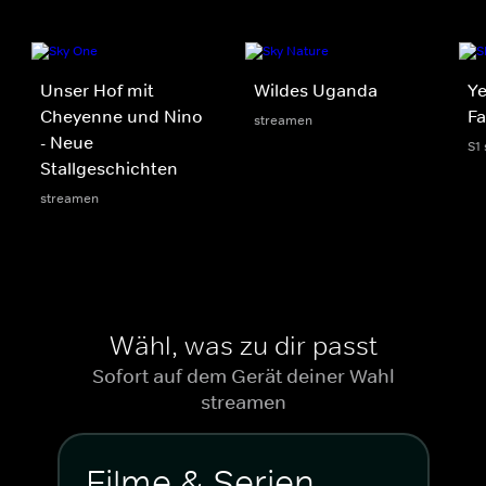
Unser Hof mit
Wildes Uganda
Ye
Cheyenne und Nino
Fa
streamen
- Neue
S1
Stallgeschichten
streamen
Wähl, was zu dir passt
Sofort auf dem Gerät deiner Wahl
streamen
Filme & Serien