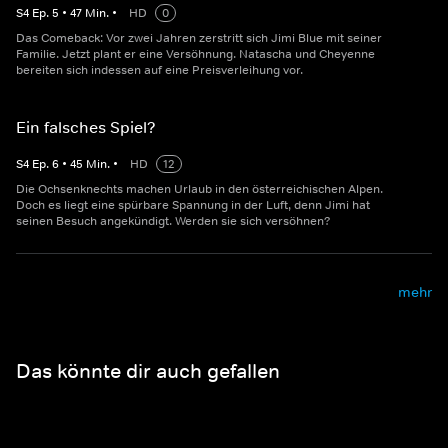
S
4
Ep.
5
•
47
Min.
•
HD
0
Das Comeback: Vor zwei Jahren zerstritt sich Jimi Blue mit seiner
Familie. Jetzt plant er eine Versöhnung. Natascha und Cheyenne
bereiten sich indessen auf eine Preisverleihung vor.
Ein falsches Spiel?
S
4
Ep.
6
•
45
Min.
•
HD
12
Die Ochsenknechts machen Urlaub in den österreichischen Alpen.
Doch es liegt eine spürbare Spannung in der Luft, denn Jimi hat
seinen Besuch angekündigt. Werden sie sich versöhnen?
mehr
Das könnte dir auch gefallen