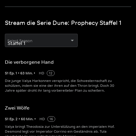
Stream die Serie Dune: Prophecy Staffel 1
Select Season
Die verborgene Hand
S
1
Ep.
1
•
63
Min.
•
HD
12
Die junge Valya Harkonnen verspricht, die Schwesternschaft zu
schützen, indem sie eine der ihren auf den Thron bringt. Doch 30
Jahre später droht ihr lang vorbereiteter Plan zu scheitern.
Zwei Wölfe
S
1
Ep.
2
•
60
Min.
•
HD
16
Valya bringt Theodosia zur Unterstützung an den imperialen Hof.
Desmond legt vor Imperator Corrino ein Geständnis ab. Tula