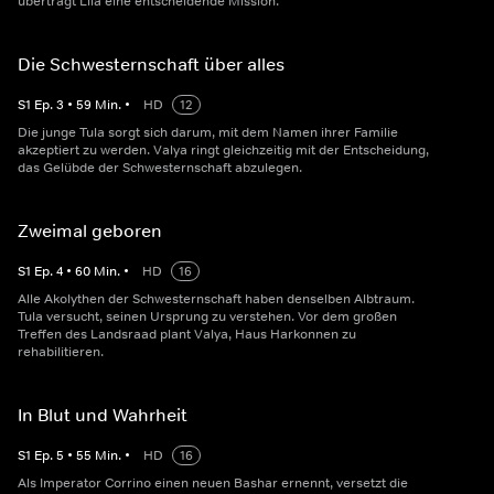
überträgt Lila eine entscheidende Mission.
Die Schwesternschaft über alles
S
1
Ep.
3
•
59
Min.
•
HD
12
Die junge Tula sorgt sich darum, mit dem Namen ihrer Familie
akzeptiert zu werden. Valya ringt gleichzeitig mit der Entscheidung,
das Gelübde der Schwesternschaft abzulegen.
Zweimal geboren
S
1
Ep.
4
•
60
Min.
•
HD
16
Alle Akolythen der Schwesternschaft haben denselben Albtraum.
Tula versucht, seinen Ursprung zu verstehen. Vor dem großen
Treffen des Landsraad plant Valya, Haus Harkonnen zu
rehabilitieren.
In Blut und Wahrheit
S
1
Ep.
5
•
55
Min.
•
HD
16
Als Imperator Corrino einen neuen Bashar ernennt, versetzt die