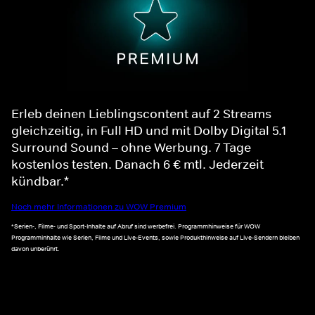
Erleb deinen Lieblingscontent auf 2 Streams
gleichzeitig, in Full HD und mit Dolby Digital 5.1
Surround Sound – ohne Werbung. 7 Tage
kostenlos testen. Danach 6 € mtl. Jederzeit
kündbar.*
Noch mehr Informationen zu WOW Premium
*Serien-, Filme- und Sport-Inhalte auf Abruf sind werbefrei. Programmhinweise für WOW
Programminhalte wie Serien, Filme und Live-Events, sowie Produkthinweise auf Live-Sendern bleiben
davon unberührt.