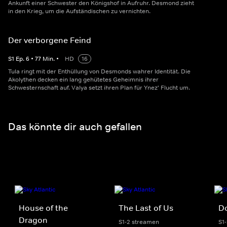
Ankunft einer Schwester den Königshof in Aufruhr. Desmond zieht
in den Krieg, um die Aufständischen zu vernichten.
Der verborgene Feind
S
1
Ep.
6
•
77
Min.
•
HD
16
Tula ringt mit der Enthüllung von Desmonds wahrer Identität. Die
Akolythen decken ein lang gehütetes Geheimnis ihrer
Schwesternschaft auf. Valya setzt ihren Plan für Ynez' Flucht um.
Das könnte dir auch gefallen
House of the
The Last of Us
D
Dragon
S1-2 streamen
S1