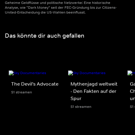
Geheime Geldflüsse und politische Netzwerke: Eine historische
Analyse, wie "Dark Money" seit der FEC-Gründung bis zur Citizens-
United-Entscheidung die US-Wahlen beeinflusst.
Das könnte dir auch gefallen
The Devil's Advocate
Mythenjagd weltweit
G
- Den Fakten auf der
Ch
S1 streamen
Spur
un
S1 streamen
S1