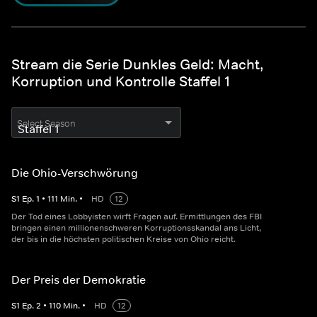
Stream die Serie Dunkles Geld: Macht,
Korruption und Kontrolle Staffel 1
Select Season
Die Ohio-Verschwörung
S
1
Ep.
1
•
111
Min.
•
HD
12
Der Tod eines Lobbyisten wirft Fragen auf. Ermittlungen des FBI
bringen einen millionenschweren Korruptionsskandal ans Licht,
der bis in die höchsten politischen Kreise von Ohio reicht.
Der Preis der Demokratie
S
1
Ep.
2
•
110
Min.
•
HD
12