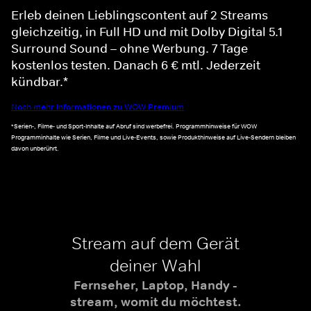
Erleb deinen Lieblingscontent auf 2 Streams
gleichzeitig, in Full HD und mit Dolby Digital 5.1
Surround Sound – ohne Werbung. 7 Tage
kostenlos testen. Danach 6 € mtl. Jederzeit
kündbar.*
Noch mehr Informationen zu WOW Premium
*Serien-, Filme- und Sport-Inhalte auf Abruf sind werbefrei. Programmhinweise für WOW
Programminhalte wie Serien, Filme und Live-Events, sowie Produkthinweise auf Live-Sendern bleiben
davon unberührt.
Stream auf dem Gerät
deiner Wahl
Fernseher, Laptop, Handy -
stream, womit du möchtest.