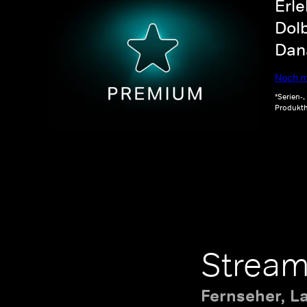
Erle
Dolb
Dana
Noch m
*Serien-
Produkth
Stream
Fernseher, L