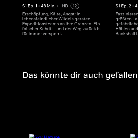
S
1
Ep.
1
•
48
Min.
•
HD
12
S
1
Ep.
2
•
4
Erschöpfung, Kälte, Angst: In
Faszinier
lebensfeindlicher Wildnis geraten
größten La
Expeditionsteams an ihre Grenzen. Ein
gefährlich
falscher Schritt - und der Weg zurück ist
Höhlen und
für immer versperrt.
Backshall l
Das könnte dir auch gefallen