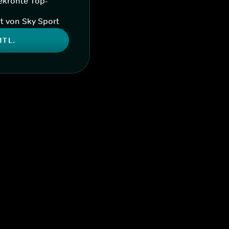
ekrönte Top-
t von Sky Sport
MTL.