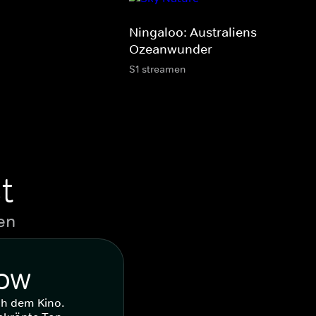
Ningaloo: Australiens
Ozeanwunder
S1 streamen
t
en
WOW
ch dem Kino.