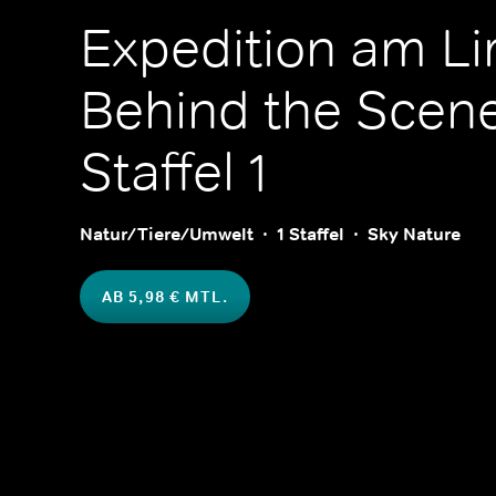
Expedition am Li
Behind the Scen
Staffel 1
Natur/Tiere/Umwelt
1 Staffel
Sky Nature
AB 5,98 € MTL.