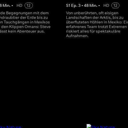
8
Min.
•
HD
12
S
1
Ep.
3
•
48
Min.
•
HD
12
ende Begegnungen mit dem
Von unberührten, oft eisigen
ndraubtier der Erde bis zu
Landschaften der Arktis, bis zu
en Tauchgängen in Mexikos
überfluteten Höhlen in Mexiko: Ei
 den Klippen Omans: Steve
erfahrenes Team trotzt Extremen
ässt kein Abenteuer aus.
riskiert alles für spektakuläre
Aufnahmen.