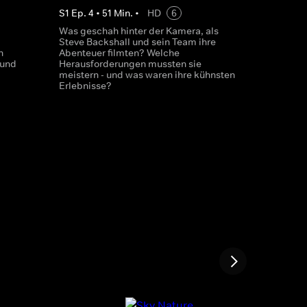
S
1
Ep.
4
•
51
Min.
•
HD
6
Was geschah hinter der Kamera, als
Steve Backshall und sein Team ihre
n
Abenteuer filmten? Welche
 und
Herausforderungen mussten sie
meistern - und was waren ihre kühnsten
Erlebnisse?