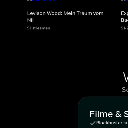
Levison Wood: Mein Traum vom
Ex
Nil
Ba
S1 streamen
S1-
S
Filme & 
Blockbuster k