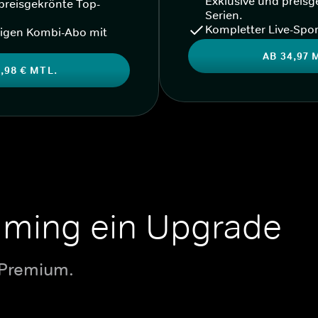
Exklusive und preisg
preisgekrönte Top-
Serien.
Kompletter Live-Spor
igen Kombi-Abo mit
AB 34,97 
,98 € MTL.
aming ein Upgrade
 Premium.