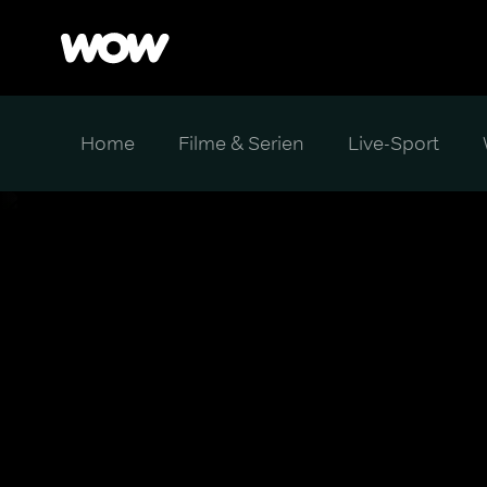
Home
Filme & Serien
Live-Sport