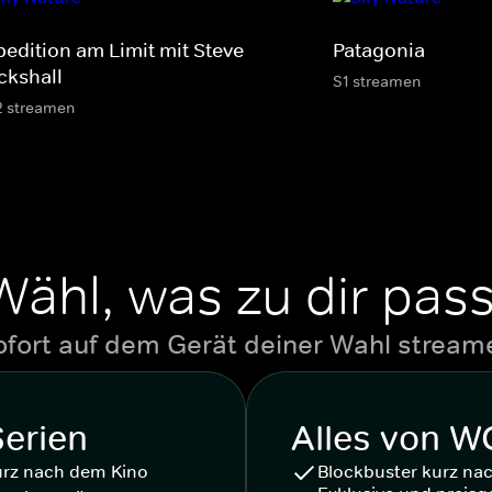
pedition am Limit mit Steve
Patagonia
ckshall
S1 streamen
2 streamen
Wähl, was zu dir pass
ofort auf dem Gerät deiner Wahl stream
Serien
Alles von 
urz nach dem Kino
Blockbuster kurz na