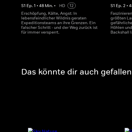
S
1
Ep.
1
•
48
Min.
•
HD
12
S
1
Ep.
2
•
4
Erschöpfung, Kälte, Angst: In
Faszinier
lebensfeindlicher Wildnis geraten
größten La
Expeditionsteams an ihre Grenzen. Ein
gefährlich
falscher Schritt - und der Weg zurück ist
Höhlen und
für immer versperrt.
Backshall l
Das könnte dir auch gefallen