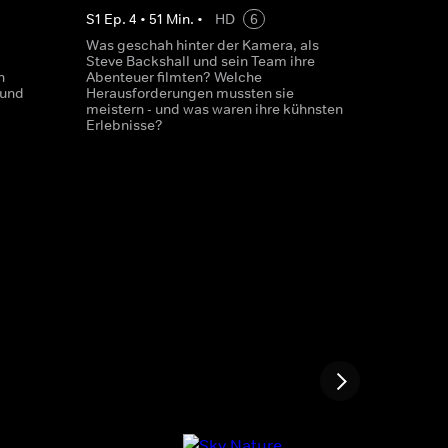
S
1
Ep.
4
•
51
Min.
•
HD
6
Was geschah hinter der Kamera, als
Steve Backshall und sein Team ihre
n
Abenteuer filmten? Welche
 und
Herausforderungen mussten sie
meistern - und was waren ihre kühnsten
Erlebnisse?