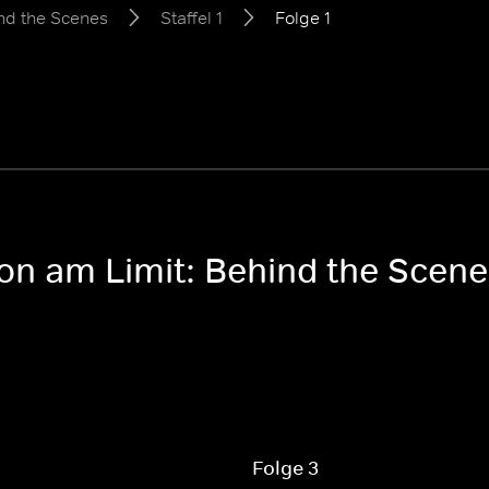
ind the Scenes
Staffel 1
Folge 1
on am Limit: Behind the Scenes
Folge 3