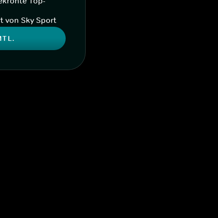
ekrönte Top-
t von Sky Sport
MTL.