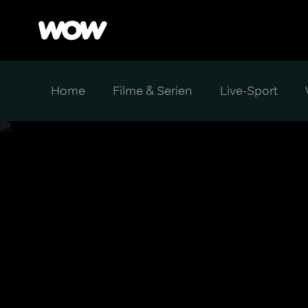
Home
Filme & Serien
Live-Sport