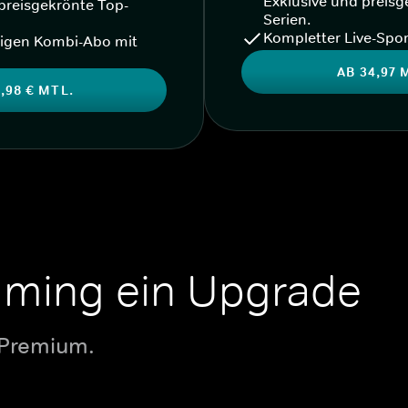
Exklusive und preisg
preisgekrönte Top-
Serien.
Kompletter Live-Spor
igen Kombi-Abo mit
AB 34,97 
,98 € MTL.
aming ein Upgrade
 Premium.