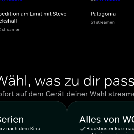
pedition am Limit mit Steve
Patagonia
ckshall
S1 streamen
2 streamen
Wähl, was zu dir pass
ofort auf dem Gerät deiner Wahl stream
Serien
Alles von 
urz nach dem Kino
Blockbuster kurz na