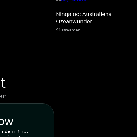
Ningaloo: Australiens
Ozeanwunder
S1 streamen
t
en
WOW
ch dem Kino.