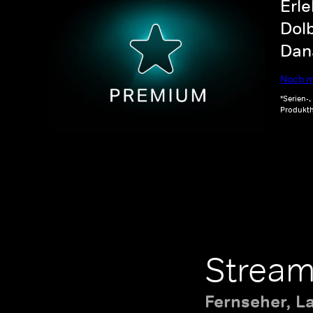
Erle
Dolb
Dana
Noch m
*Serien-
Produkth
Stream
Fernseher, L