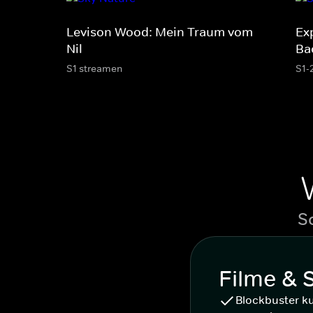
Levison Wood: Mein Traum vom
Ex
Nil
Ba
S1 streamen
S1-
S
Filme & 
Blockbuster k