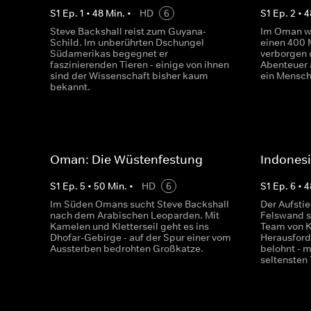
S
1
Ep.
1
•
48
Min.
•
HD
6
S
1
Ep.
2
•
4
Steve Backshall reist zum Guyana-
Im Oman wa
Schild. Im unberührten Dschungel
einen 400 
Südamerikas begegnet er
verborgen 
faszinierenden Tieren - einige von ihnen
Abenteuer 
sind der Wissenschaft bisher kaum
ein Mensch
bekannt.
Oman: Die Wüstenfestung
Indonesi
S
1
Ep.
5
•
50
Min.
•
HD
6
S
1
Ep.
6
•
4
Im Süden Omans sucht Steve Backshall
Der Aufsti
nach dem Arabischen Leoparden. Mit
Felswand st
Kamelen und Kletterseil geht es ins
Team von K
Dhofar-Gebirge - auf der Spur einer vom
Herausford
Aussterben bedrohten Großkatze.
belohnt - 
seltensten 