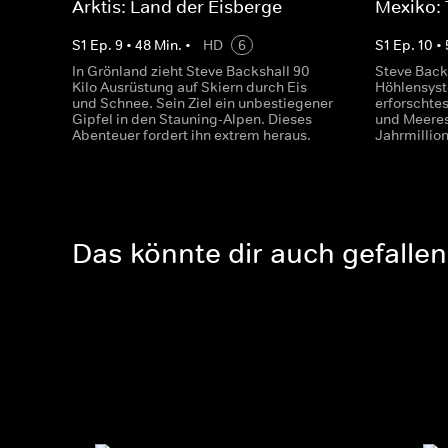
Arktis: Land der Eisberge
Mexiko:
S
1
Ep.
9
•
48
Min.
•
HD
6
S
1
Ep.
10
•
In Grönland zieht Steve Backshall 90
Steve Backs
Kilo Ausrüstung auf Skiern durch Eis
Höhlensyst
und Schnee. Sein Ziel ein unbestiegener
erforschte
Gipfel in den Stauning-Alpen. Dieses
und Meere
Abenteuer fordert ihn extrem heraus.
Jahrmillio
Das könnte dir auch gefallen