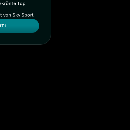
ekrönte Top-
t von Sky Sport
MTL.