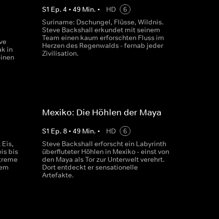
S
1
Ep.
4
•
49
Min.
•
HD
6
Suriname: Dschungel, Flüsse, Wildnis.
Steve Backshall erkundet mit seinem
Team einen kaum erforschten Fluss im
ve
Herzen des Regenwalds - fernab jeder
k in
Zivilisation.
einen
Mexiko: Die Höhlen der Maya
S
1
Ep.
8
•
49
Min.
•
HD
6
 Eis,
Steve Backshall erforscht ein Labyrinth
is bis
überfluteter Höhlen in Mexiko - einst von
treme
den Maya als Tor zur Unterwelt verehrt.
dem
Dort entdeckt er sensationelle
Artefakte.