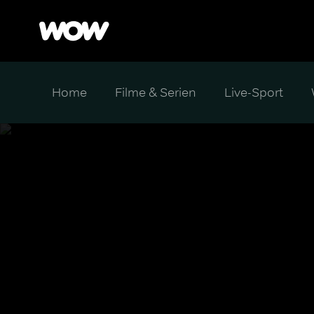
Home
Filme & Serien
Live-Sport