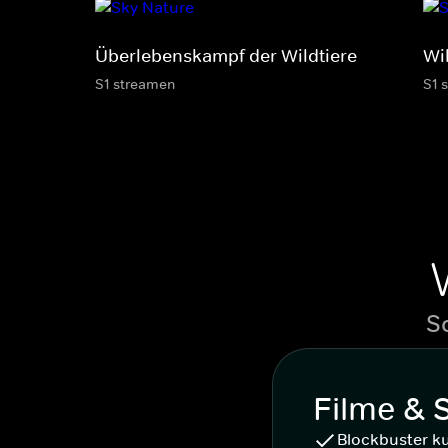
Überlebenskampf der Wildtiere
Wi
S1 streamen
S1 
S
Filme & 
Blockbuster k