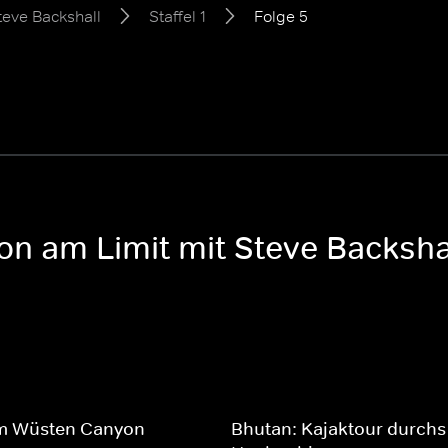
teve Backshall
Staffel 1
Folge 5
on am Limit mit Steve Backshall
m Wüsten Canyon
Bhutan: Kajaktour durchs