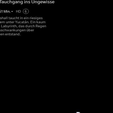
 Tauchgang ins Ungewisse
51
Min.
•
HD
6
hall taucht in ein riesiges
em unter Yucatán. Ein kaum
s Labyrinth, das durch Regen
sschwankungen über
nen entstand.