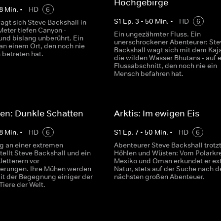
Hochgebirge
8
Min.
•
HD
6
S
1
Ep.
3
•
50
Min.
•
HD
6
gt sich Steve Backshall in
Meter tiefen Canyon -
Ein ungezähmter Fluss. Ein
und bislang unberührt. Ein
unerschrockener Abenteurer: Ste
an einem Ort, den noch nie
Backshall wagt sich mit dem Kaja
 betreten hat.
die wilden Wasser Bhutans - auf 
Flussabschnitt, den noch nie ein
Mensch befahren hat.
en: Dunkle Schatten
Arktis: Im ewigen Eis
8
Min.
•
HD
6
S
1
Ep.
7
•
50
Min.
•
HD
6
eg an einer extremen
Abenteurer Steve Backshall trotzt
ellt Steve Backshall und ein
Höhlen und Wüsten: Vom Polarkre
letterern vor
Mexiko und Oman erkundet er ex
erungen. Ihre Mühen werden
Natur, stets auf der Suche nach 
mit der Begegnung einiger der
nächsten großen Abenteuer.
Tiere der Welt.