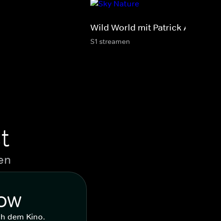
Wild World mit Patrick Aryee
S1 streamen
t
en
WOW
ch dem Kino.