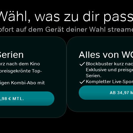
Wähl, was zu dir pass
ofort auf dem Gerät deiner Wahl stream
Serien
Alles von 
urz nach dem Kino
Blockbuster kurz na
Exklusive und preisg
preisgekrönte Top-
Serien.
Kompletter Live-Spor
igen Kombi-Abo mit
AB 34,97 
,98 € MTL.