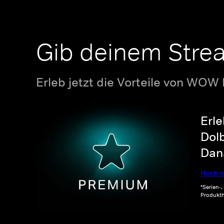
Gib deinem Stre
Erleb jetzt die Vorteile von WOW
Erle
Dolb
Dana
Noch m
*Serien-
Produkth