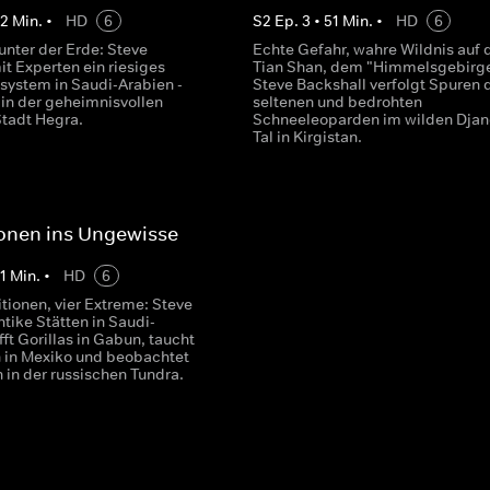
52
Min.
•
HD
6
S
2
Ep.
3
•
51
Min.
•
HD
6
unter der Erde: Steve
Echte Gefahr, wahre Wildnis auf
t Experten ein riesiges
Tian Shan, dem "Himmelsgebirge
system in Saudi-Arabien -
Steve Backshall verfolgt Spuren 
 in der geheimnisvollen
seltenen und bedrohten
tadt Hegra.
Schneeleoparden im wilden Djan
Tal in Kirgistan.
onen ins Ungewisse
1
Min.
•
HD
6
tionen, vier Extreme: Steve
tike Stätten in Saudi-
ifft Gorillas in Gabun, taucht
 in Mexiko und beobachtet
 in der russischen Tundra.