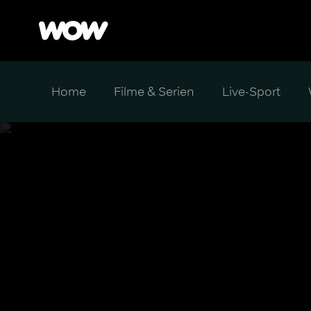
Home
Filme & Serien
Live-Sport