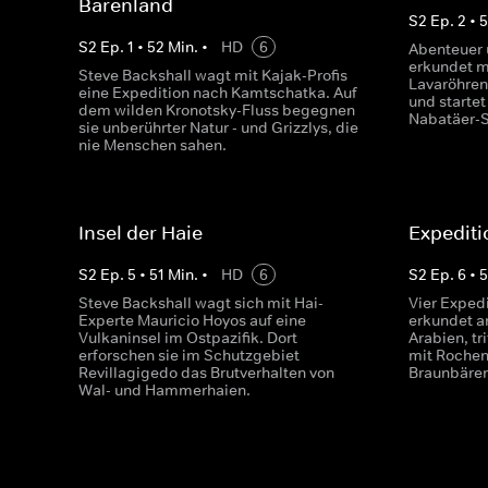
Bärenland
S
2
Ep.
2
•
S
2
Ep.
1
•
52
Min.
•
HD
6
Abenteuer 
erkundet mi
Steve Backshall wagt mit Kajak-Profis
Lavaröhren
eine Expedition nach Kamtschatka. Auf
und startet
dem wilden Kronotsky-Fluss begegnen
Nabatäer-S
sie unberührter Natur - und Grizzlys, die
nie Menschen sahen.
Insel der Haie
Expediti
S
2
Ep.
5
•
51
Min.
•
HD
6
S
2
Ep.
6
•
5
Steve Backshall wagt sich mit Hai-
Vier Expedi
Experte Mauricio Hoyos auf eine
erkundet an
Vulkaninsel im Ostpazifik. Dort
Arabien, tr
erforschen sie im Schutzgebiet
mit Rochen
Revillagigedo das Brutverhalten von
Braunbären
Wal- und Hammerhaien.