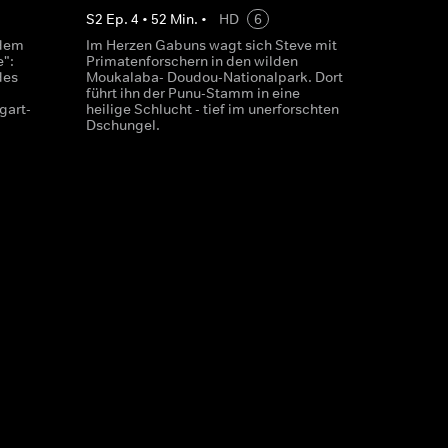
S
2
Ep.
4
•
52
Min.
•
HD
6
 dem
Im Herzen Gabuns wagt sich Steve mit
":
Primatenforschern in den wilden
des
Moukalaba- Doudou-Nationalpark. Dort
führt ihn der Punu-Stamm in eine
gart-
heilige Schlucht - tief im unerforschten
Dschungel.