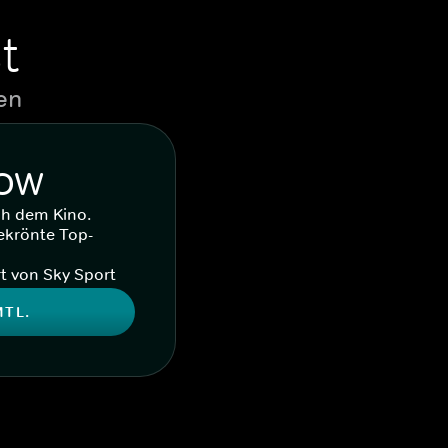
t
en
WOW
ch dem Kino.
ekrönte Top-
t von Sky Sport
MTL.