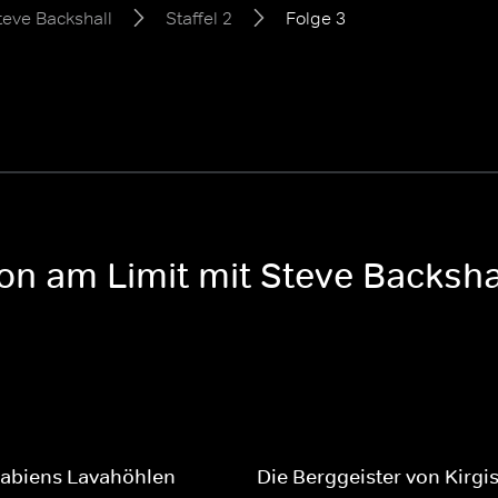
teve Backshall
Staffel 2
Folge 3
on am Limit mit Steve Backshal
rabiens Lavahöhlen
Die Berggeister von Kirgis