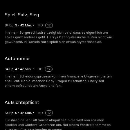
Spiel, Satz, Sieg
S
4
Ep.
3
•
42
Min.
•
HD
12
In einem Sorgerechtsstreit zeigt sich bald, dass es eigentlich um
etwas ganz anderes geht. Harrys Dating-Versuche laufen nicht wie
gewünscht. In Daniels Büro spielt sich etwas Mysteriöses ab.
Autonomie
S
4
Ep.
4
•
42
Min.
•
HD
12
In einem Scheidungsprozess kommen finanzielle Ungereimtheiten
ans Licht. Daniel machen Baby-Fragen zu schaffen. Harry soll
einem befreundeten Anwalt helfen.
Aufsichtspflicht
S
4
Ep.
5
•
42
Min.
•
HD
12
Für ihren neuen Fall taucht Abigail tief in die Welt von sozialen
Medien und Content-Creatoren ein. Bei einem Erbstreit kommt es
zu einem überraschenden Ausgang.