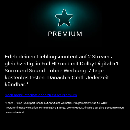
Erleb deinen Lieblingscontent auf 2 Streams
gleichzeitig, in Full HD und mit Dolby Digital 5.1
Surround Sound – ohne Werbung. 7 Tage
kostenlos testen. Danach 6 € mtl. Jederzeit
kündbar.*
Noch mehr Informationen zu WOW Premium
*Serien-, Filme- und Sport-Inhalte auf Abruf sind werbefrei. Programmhinweise für WOW
Programminhalte wie Serien, Filme und Live-Events, sowie Produkthinweise auf Live-Sendern bleiben
davon unberührt.