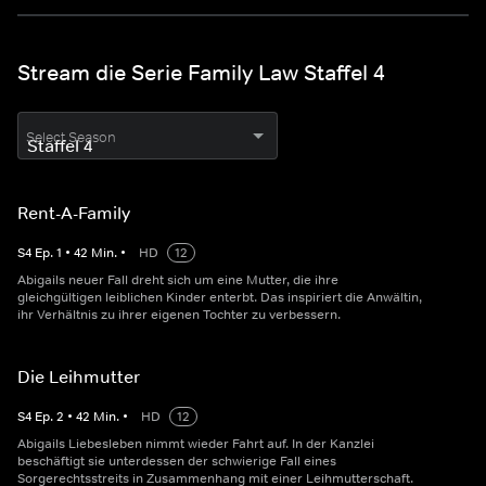
Stream die Serie Family Law Staffel 4
Select Season
Rent-A-Family
S
4
Ep.
1
•
42
Min.
•
HD
12
Abigails neuer Fall dreht sich um eine Mutter, die ihre
gleichgültigen leiblichen Kinder enterbt. Das inspiriert die Anwältin,
ihr Verhältnis zu ihrer eigenen Tochter zu verbessern.
Die Leihmutter
S
4
Ep.
2
•
42
Min.
•
HD
12
Abigails Liebesleben nimmt wieder Fahrt auf. In der Kanzlei
beschäftigt sie unterdessen der schwierige Fall eines
Sorgerechtsstreits in Zusammenhang mit einer Leihmutterschaft.