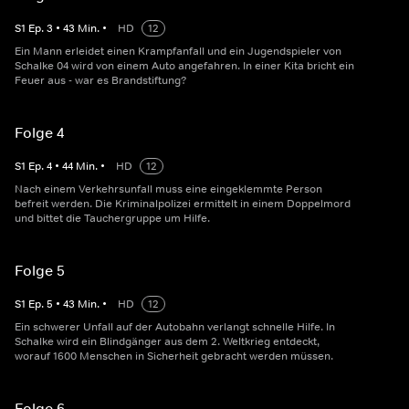
S
1
Ep.
3
•
43
Min.
•
HD
12
Ein Mann erleidet einen Krampfanfall und ein Jugendspieler von
Schalke 04 wird von einem Auto angefahren. In einer Kita bricht ein
Feuer aus - war es Brandstiftung?
Folge 4
S
1
Ep.
4
•
44
Min.
•
HD
12
Nach einem Verkehrsunfall muss eine eingeklemmte Person
befreit werden. Die Kriminalpolizei ermittelt in einem Doppelmord
und bittet die Tauchergruppe um Hilfe.
Folge 5
S
1
Ep.
5
•
43
Min.
•
HD
12
Ein schwerer Unfall auf der Autobahn verlangt schnelle Hilfe. In
Schalke wird ein Blindgänger aus dem 2. Weltkrieg entdeckt,
worauf 1600 Menschen in Sicherheit gebracht werden müssen.
Folge 6