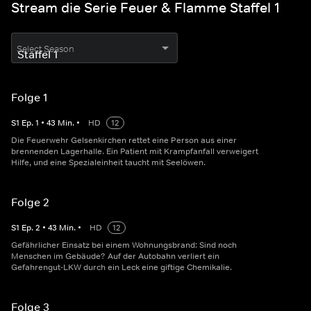
Stream die Serie Feuer & Flamme Staffel 1
Select Season
Folge 1
S
1
Ep.
1
•
43
Min.
•
HD
12
Die Feuerwehr Gelsenkirchen rettet eine Person aus einer
brennenden Lagerhalle. Ein Patient mit Krampfanfall verweigert
Hilfe, und eine Spezialeinheit taucht mit Seelöwen.
Folge 2
S
1
Ep.
2
•
43
Min.
•
HD
12
Gefährlicher Einsatz bei einem Wohnungsbrand: Sind noch
Menschen im Gebäude? Auf der Autobahn verliert ein
Gefahrengut-LKW durch ein Leck eine giftige Chemikalie.
Folge 3