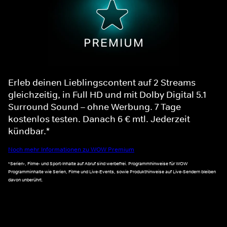
Erleb deinen Lieblingscontent auf 2 Streams
gleichzeitig, in Full HD und mit Dolby Digital 5.1
Surround Sound – ohne Werbung. 7 Tage
kostenlos testen. Danach 6 € mtl. Jederzeit
kündbar.*
Noch mehr Informationen zu WOW Premium
*Serien-, Filme- und Sport-Inhalte auf Abruf sind werbefrei. Programmhinweise für WOW
Programminhalte wie Serien, Filme und Live-Events, sowie Produkthinweise auf Live-Sendern bleiben
davon unberührt.