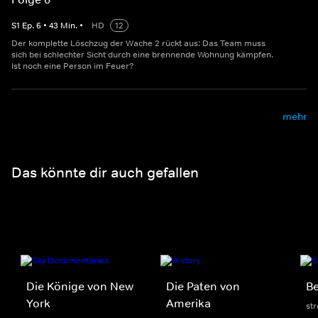
S
1
Ep.
6
•
43
Min.
•
HD
12
Der komplette Löschzug der Wache 2 rückt aus: Das Team muss
sich bei schlechter Sicht durch eine brennende Wohnung kämpfen.
Ist noch eine Person im Feuer?
mehr
Das könnte dir auch gefallen
Die Könige von New
Die Paten von
Be
York
Amerika
st