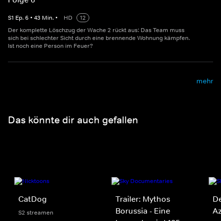
S
1
Ep.
6
•
43
Min.
•
HD
12
Der komplette Löschzug der Wache 2 rückt aus: Das Team muss
sich bei schlechter Sicht durch eine brennende Wohnung kämpfen.
Ist noch eine Person im Feuer?
mehr
Das könnte dir auch gefallen
CatDog
Trailer: Mythos
De
Borussia - Eine
A
S2 streamen