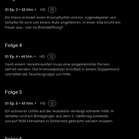
S
1
Ep.
3
•
43
Min.
•
HD
12
Ein Mann erleidet einen Krampfanfall und ein Jugendspieler von
Schalke 04 wird von einem Auto angefahren. In einer Kita bricht ein
Feuer aus - war es Brandstiftung?
Folge 4
S
1
Ep.
4
•
44
Min.
•
HD
12
Nach einem Verkehrsunfall muss eine eingeklemmte Person
befreit werden. Die Kriminalpolizei ermittelt in einem Doppelmord
und bittet die Tauchergruppe um Hilfe.
Folge 5
S
1
Ep.
5
•
43
Min.
•
HD
12
Ein schwerer Unfall auf der Autobahn verlangt schnelle Hilfe. In
Schalke wird ein Blindgänger aus dem 2. Weltkrieg entdeckt,
worauf 1600 Menschen in Sicherheit gebracht werden müssen.
Folge 6