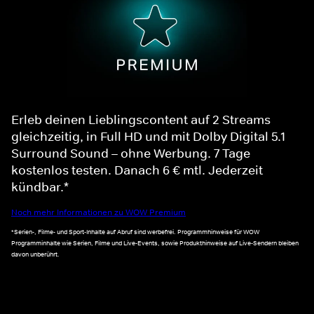
Erleb deinen Lieblingscontent auf 2 Streams
gleichzeitig, in Full HD und mit Dolby Digital 5.1
Surround Sound – ohne Werbung. 7 Tage
kostenlos testen. Danach 6 € mtl. Jederzeit
kündbar.*
Noch mehr Informationen zu WOW Premium
*Serien-, Filme- und Sport-Inhalte auf Abruf sind werbefrei. Programmhinweise für WOW
Programminhalte wie Serien, Filme und Live-Events, sowie Produkthinweise auf Live-Sendern bleiben
davon unberührt.