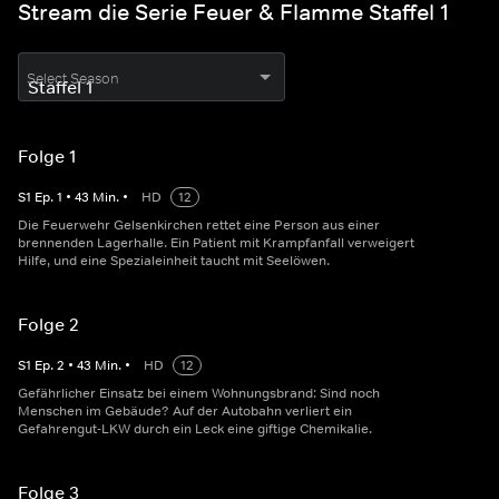
Stream die Serie Feuer & Flamme Staffel 1
Select Season
Folge 1
S
1
Ep.
1
•
43
Min.
•
HD
12
Die Feuerwehr Gelsenkirchen rettet eine Person aus einer
brennenden Lagerhalle. Ein Patient mit Krampfanfall verweigert
Hilfe, und eine Spezialeinheit taucht mit Seelöwen.
Folge 2
S
1
Ep.
2
•
43
Min.
•
HD
12
Gefährlicher Einsatz bei einem Wohnungsbrand: Sind noch
Menschen im Gebäude? Auf der Autobahn verliert ein
Gefahrengut-LKW durch ein Leck eine giftige Chemikalie.
Folge 3