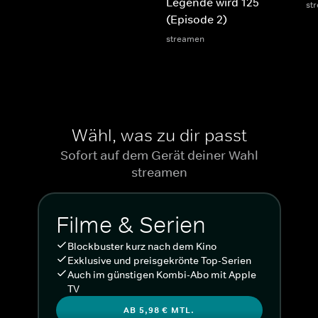
Legende wird 125
st
(Episode 2)
streamen
Wähl, was zu dir passt
Sofort auf dem Gerät deiner Wahl
streamen
Filme & Serien
Blockbuster kurz nach dem Kino
Exklusive und preisgekrönte Top-Serien
Auch im günstigen Kombi-Abo mit Apple
TV
AB 5,98 € MTL.