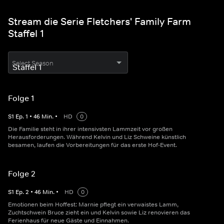
Stream die Serie Fletchers' Family Farm
Staffel 1
Select Season
Folge 1
S
1
Ep.
1
•
46
Min.
•
HD
0
Die Familie steht in ihrer intensivsten Lammzeit vor großen
Herausforderungen. Während Kelvin und Liz Schweine künstlich
besamen, laufen die Vorbereitungen für das erste Hof-Event.
Folge 2
S
1
Ep.
2
•
46
Min.
•
HD
0
Emotionen beim Hoffest: Marnie pflegt ein verwaistes Lamm,
Zuchtschwein Bruce zieht ein und Kelvin sowie Liz renovieren das
Ferienhaus für neue Gäste und Einnahmen.