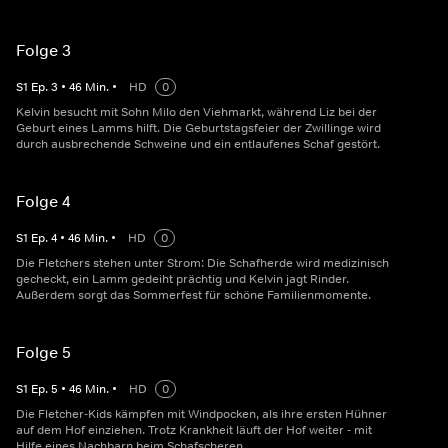
Folge 3
S
1
Ep.
3
•
46
Min.
•
HD
0
Kelvin besucht mit Sohn Milo den Viehmarkt, während Liz bei der
Geburt eines Lamms hilft. Die Geburtstagsfeier der Zwillinge wird
durch ausbrechende Schweine und ein entlaufenes Schaf gestört.
Folge 4
S
1
Ep.
4
•
46
Min.
•
HD
0
Die Fletchers stehen unter Strom: Die Schafherde wird medizinisch
gecheckt, ein Lamm gedeiht prächtig und Kelvin jagt Rinder.
Außerdem sorgt das Sommerfest für schöne Familienmomente.
Folge 5
S
1
Ep.
5
•
46
Min.
•
HD
0
Die Fletcher-Kids kämpfen mit Windpocken, als ihre ersten Hühner
auf dem Hof einziehen. Trotz Krankheit läuft der Hof weiter - mit
Hilfe eines Nachbarn beim Schafscheren.