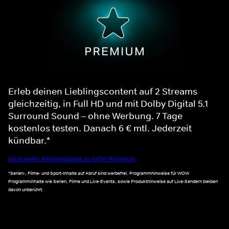
Erleb deinen Lieblingscontent auf 2 Streams
gleichzeitig, in Full HD und mit Dolby Digital 5.1
Surround Sound – ohne Werbung. 7 Tage
kostenlos testen. Danach 6 € mtl. Jederzeit
kündbar.*
Noch mehr Informationen zu WOW Premium
*Serien-, Filme- und Sport-Inhalte auf Abruf sind werbefrei. Programmhinweise für WOW
Programminhalte wie Serien, Filme und Live-Events, sowie Produkthinweise auf Live-Sendern bleiben
davon unberührt.