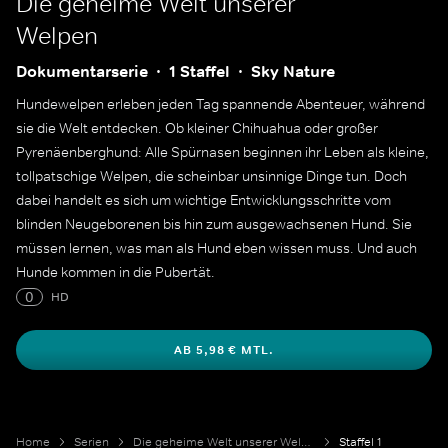
Die geheime Welt unserer
Welpen
Dokumentarserie
1 Staffel
Sky Nature
Hundewelpen erleben jeden Tag spannende Abenteuer, während
sie die Welt entdecken. Ob kleiner Chihuahua oder großer
Pyrenäenberghund: Alle Spürnasen beginnen ihr Leben als kleine,
tollpatschige Welpen, die scheinbar unsinnige Dinge tun. Doch
dabei handelt es sich um wichtige Entwicklungsschritte vom
blinden Neugeborenen bis hin zum ausgewachsenen Hund. Sie
müssen lernen, was man als Hund eben wissen muss. Und auch
Hunde kommen in die Pubertät.
0
HD
AB 5,98 € MTL.
Home
Serien
Die geheime Welt unserer Welpen
Staffel 1