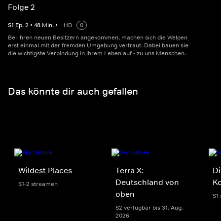
Folge 2
S
1
Ep.
2
•
48
Min.
•
HD
0
Bei ihren neuen Besitzern angekommen, machen sich die Welpen
erst einmal mit der fremden Umgebung vertraut. Dabei bauen sie
die wichtigste Verbindung in ihrem Leben auf - zu uns Menschen.
Das könnte dir auch gefallen
Wildest Places
Terra X:
Di
Deutschland von
K
S1-2 streamen
oben
S1
S2 verfügbar bis 31. Aug.
2026