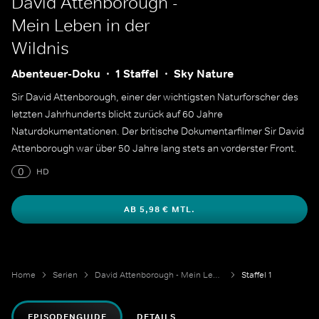
David Attenborough -
Mein Leben in der
Wildnis
Abenteuer-Doku
1 Staffel
Sky Nature
Sir David Attenborough, einer der wichtigsten Naturforscher des
letzten Jahrhunderts blickt zurück auf 60 Jahre
Naturdokumentationen. Der britische Dokumentarfilmer Sir David
Attenborough war über 50 Jahre lang stets an vorderster Front.
0
HD
AB 5,98 € MTL.
Home
Serien
David Attenborough - Mein Leben in der Wildnis
Staffel 1
EPISODENGUIDE
DETAILS