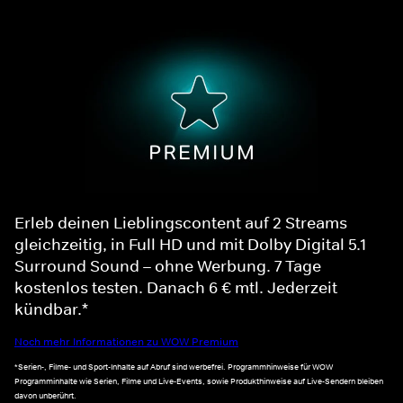
Erleb deinen Lieblingscontent auf 2 Streams
gleichzeitig, in Full HD und mit Dolby Digital 5.1
Surround Sound – ohne Werbung. 7 Tage
kostenlos testen. Danach 6 € mtl. Jederzeit
kündbar.*
Noch mehr Informationen zu WOW Premium
*Serien-, Filme- und Sport-Inhalte auf Abruf sind werbefrei. Programmhinweise für WOW
Programminhalte wie Serien, Filme und Live-Events, sowie Produkthinweise auf Live-Sendern bleiben
davon unberührt.