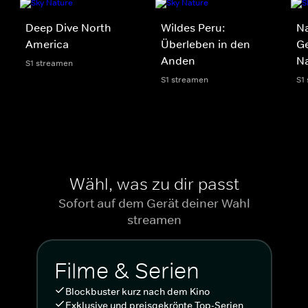
Deep Dive North
Wildes Peru:
Na
America
Überleben in den
G
Anden
N
S1 streamen
S1 streamen
S1
Wähl, was zu dir passt
Sofort auf dem Gerät deiner Wahl
streamen
Filme & Serien
Blockbuster kurz nach dem Kino
Exklusive und preisgekrönte Top-Serien