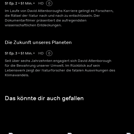
S
1
Ep.
2
•
51
Min.
•
HD
0
Im Laufe von David Attenboroughs Karriere gelingt es Forschern,
die Rätsel der Natur nach und nach zu entschlüsseln. Der
Dokumentarfilmer präsentiert die aufregendsten
wissenschaftlichen Entdeckungen.
Die Zukunft unseres Planeten
S
1
Ep.
3
•
51
Min.
•
HD
0
Seit über sechs Jahrzehnten engagiert sich David Attenborough
für die Bewahrung unserer Umwelt. Im Rückblick auf sein
Lebenswerk zeigt der Naturforscher die fatalen Auswirkungen des
Klimawandels.
Das könnte dir auch gefallen