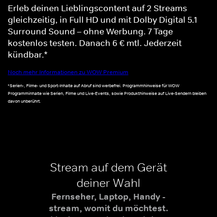
Erleb deinen Lieblingscontent auf 2 Streams
gleichzeitig, in Full HD und mit Dolby Digital 5.1
Surround Sound – ohne Werbung. 7 Tage
kostenlos testen. Danach 6 € mtl. Jederzeit
kündbar.*
Noch mehr Informationen zu WOW Premium
*Serien-, Filme- und Sport-Inhalte auf Abruf sind werbefrei. Programmhinweise für WOW
Programminhalte wie Serien, Filme und Live-Events, sowie Produkthinweise auf Live-Sendern bleiben
davon unberührt.
Stream auf dem Gerät
deiner Wahl
Fernseher, Laptop, Handy -
stream, womit du möchtest.