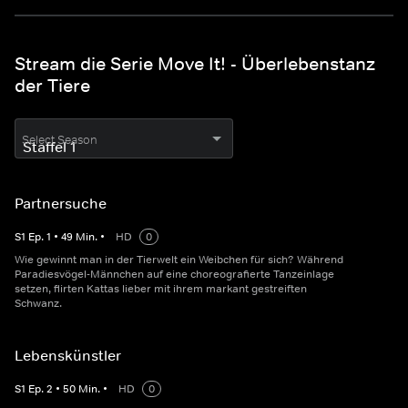
Stream die Serie Move It! - Überlebenstanz
der Tiere
Select Season
Partnersuche
S
1
Ep.
1
•
49
Min.
•
HD
0
Wie gewinnt man in der Tierwelt ein Weibchen für sich? Während
Paradiesvögel-Männchen auf eine choreografierte Tanzeinlage
setzen, flirten Kattas lieber mit ihrem markant gestreiften
Schwanz.
Lebenskünstler
S
1
Ep.
2
•
50
Min.
•
HD
0