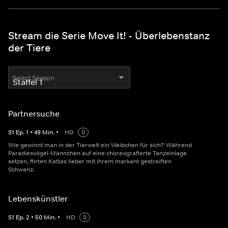
Stream die Serie Move It! - Überlebenstanz
der Tiere
Select Season
Partnersuche
S
1
Ep.
1
•
49
Min.
•
HD
0
Wie gewinnt man in der Tierwelt ein Weibchen für sich? Während
Paradiesvögel-Männchen auf eine choreografierte Tanzeinlage
setzen, flirten Kattas lieber mit ihrem markant gestreiften
Schwanz.
Lebenskünstler
S
1
Ep.
2
•
50
Min.
•
HD
0