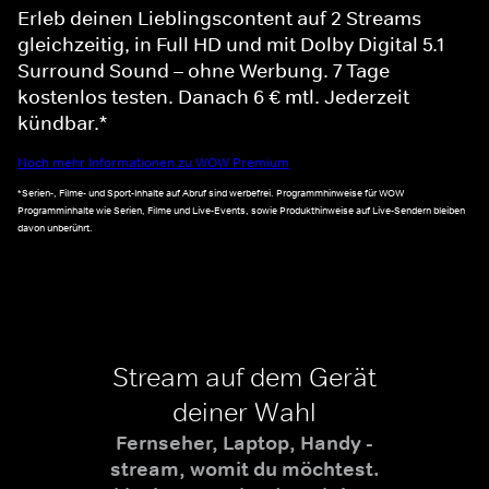
Erleb deinen Lieblingscontent auf 2 Streams
gleichzeitig, in Full HD und mit Dolby Digital 5.1
Surround Sound – ohne Werbung. 7 Tage
kostenlos testen. Danach 6 € mtl. Jederzeit
kündbar.*
Noch mehr Informationen zu WOW Premium
*Serien-, Filme- und Sport-Inhalte auf Abruf sind werbefrei. Programmhinweise für WOW
Programminhalte wie Serien, Filme und Live-Events, sowie Produkthinweise auf Live-Sendern bleiben
davon unberührt.
Stream auf dem Gerät
deiner Wahl
Fernseher, Laptop, Handy -
stream, womit du möchtest.