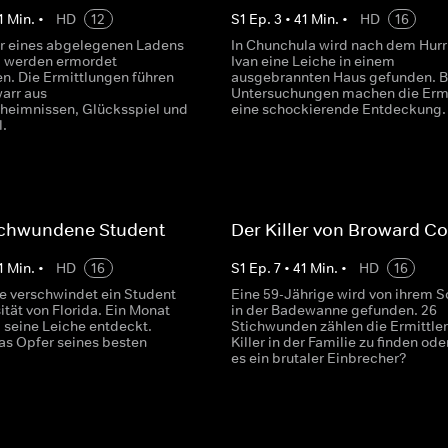
1
Min.
•
HD
12
S
1
Ep.
3
•
41
Min.
•
HD
16
er eines abgelegenen Ladens
In Chunchula wird nach dem Hurr
a werden ermordet
Ivan eine Leiche in einem
n. Die Ermittlungen führen
ausgebrannten Haus gefunden. B
warr aus
Untersuchungen machen die Ermi
heimnissen, Glücksspiel und
eine schockierende Entdeckung.
.
schwundene Student
Der Killer von Broward C
1
Min.
•
HD
16
S
1
Ep.
7
•
41
Min.
•
HD
16
le verschwindet ein Student
Eine 59-Jährige wird von ihrem S
ität von Florida. Ein Monat
in der Badewanne gefunden. 26
d seine Leiche entdeckt.
Stichwunden zählen die Ermittler. 
as Opfer seines besten
Killer in der Familie zu finden ode
es ein brutaler Einbrecher?