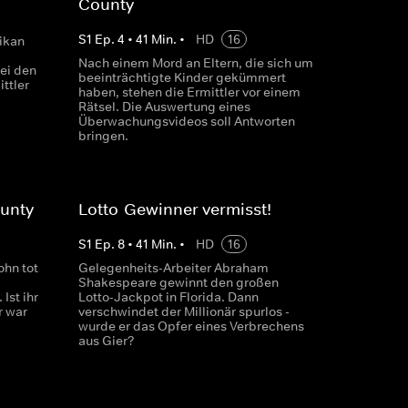
County
S
1
Ep.
4
•
41
Min.
•
HD
16
ikan
Nach einem Mord an Eltern, die sich um
ei den
beeinträchtigte Kinder gekümmert
ttler
haben, stehen die Ermittler vor einem
Rätsel. Die Auswertung eines
Überwachungsvideos soll Antworten
bringen.
ounty
Lotto-Gewinner vermisst!
S
1
Ep.
8
•
41
Min.
•
HD
16
ohn tot
Gelegenheits-Arbeiter Abraham
Shakespeare gewinnt den großen
Ist ihr
Lotto-Jackpot in Florida. Dann
r war
verschwindet der Millionär spurlos -
wurde er das Opfer eines Verbrechens
aus Gier?