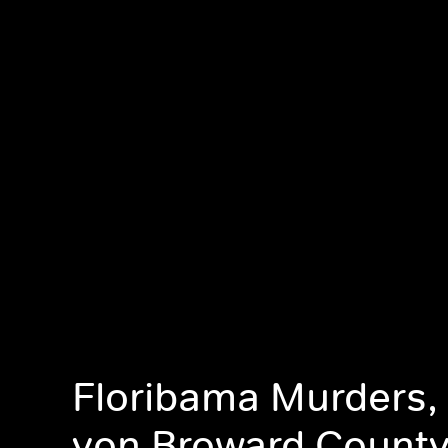
Floribama Murders, 
von Broward Count