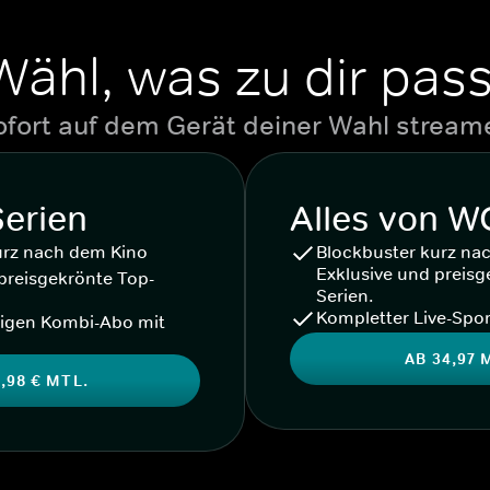
Wähl, was zu dir pass
ofort auf dem Gerät deiner Wahl stream
Serien
Alles von 
urz nach dem Kino
Blockbuster kurz na
Exklusive und preisg
preisgekrönte Top-
Serien.
Kompletter Live-Spor
igen Kombi-Abo mit
AB 34,97 
,98 € MTL.