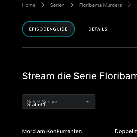
Home
Serien
Floribama Murders
EPISODENGUIDE
DETAILS
Stream die Serie Floribam
Select Season
Mord am Konkurrenten
Doppelm