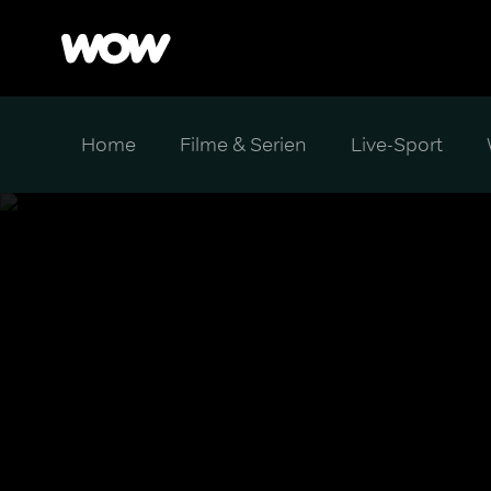
Home
Filme & Serien
Live-Sport