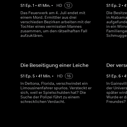
S
1
Ep.
1
•
41
Min.
•
HD
12
S
1
Ep.
2
•
4
Das Feuerwerk am 4. Juli endet mit
Die Besitz
einem Mord. Ermittler aus drei
in Alabam
verschieden Bezirken arbeiten mit der
aufgefunde
Tochter eines vermissten Mannes
in ein Wirr
zusammen, um den rätselhaften Fall
Familienge
aufzuklären.
Schmuggel
Die Beseitigung einer Leiche
Der ver
S
1
Ep.
5
•
41
Min.
•
HD
16
S
1
Ep.
6
•
4
In Deltona, Florida, verschwindet ein
In Gainsvil
Limousinenfahrer spurlos. Versteckt er
der Univers
sich, weil er Spielschulden hat? Die
später wir
Suche der Polizei führt zu einem
Wurde er d
schrecklichen Verdacht.
Freundes?