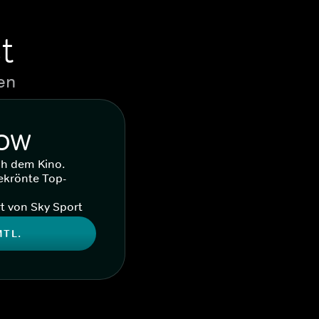
t
en
WOW
ch dem Kino.
ekrönte Top-
t von Sky Sport
MTL.