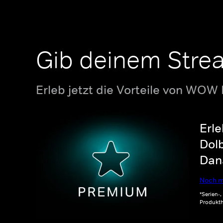
Gib deinem Stre
Erleb jetzt die Vorteile von WOW
Erle
Dolb
Dana
Noch m
*Serien-
Produkth