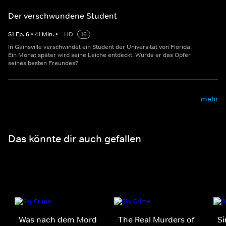
Der verschwundene Student
S
1
Ep.
6
•
41
Min.
•
HD
16
In Gainsville verschwindet ein Student der Universität von Florida.
Ein Monat später wird seine Leiche entdeckt. Wurde er das Opfer
seines besten Freundes?
mehr
Das könnte dir auch gefallen
Was nach dem Mord
The Real Murders of
Si