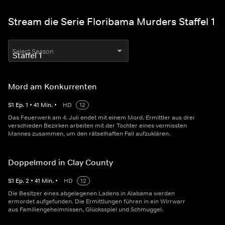
Stream die Serie Floribama Murders Staffel 1
Select Season
Mord am Konkurrenten
S
1
Ep.
1
•
41
Min.
•
HD
12
Das Feuerwerk am 4. Juli endet mit einem Mord. Ermittler aus drei
verschieden Bezirken arbeiten mit der Tochter eines vermissten
Mannes zusammen, um den rätselhaften Fall aufzuklären.
Doppelmord in Clay County
S
1
Ep.
2
•
41
Min.
•
HD
12
Die Besitzer eines abgelegenen Ladens in Alabama werden
ermordet aufgefunden. Die Ermittlungen führen in ein Wirrwarr
aus Familiengeheimnissen, Glücksspiel und Schmuggel.