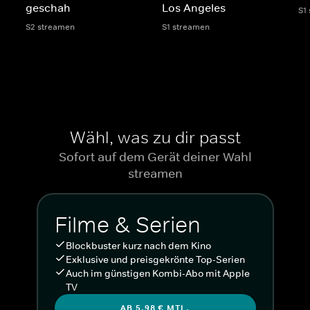
geschah
Los Angeles
S1
S2 streamen
S1 streamen
Wähl, was zu dir passt
Sofort auf dem Gerät deiner Wahl
streamen
Filme & Serien
Blockbuster kurz nach dem Kino
Exklusive und preisgekrönte Top-Serien
Auch im günstigen Kombi-Abo mit Apple
TV
AB 5,98 € MTL.