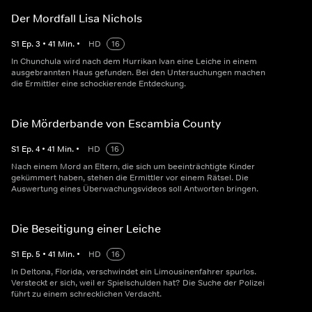
Der Mordfall Lisa Nichols
S
1
Ep.
3
•
41
Min.
•
HD
16
In Chunchula wird nach dem Hurrikan Ivan eine Leiche in einem
ausgebrannten Haus gefunden. Bei den Untersuchungen machen
die Ermittler eine schockierende Entdeckung.
Die Mörderbande von Escambia County
S
1
Ep.
4
•
41
Min.
•
HD
16
Nach einem Mord an Eltern, die sich um beeinträchtigte Kinder
gekümmert haben, stehen die Ermittler vor einem Rätsel. Die
Auswertung eines Überwachungsvideos soll Antworten bringen.
Die Beseitigung einer Leiche
S
1
Ep.
5
•
41
Min.
•
HD
16
In Deltona, Florida, verschwindet ein Limousinenfahrer spurlos.
Versteckt er sich, weil er Spielschulden hat? Die Suche der Polizei
führt zu einem schrecklichen Verdacht.