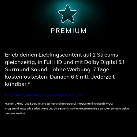
Erleb deinen Lieblingscontent auf 2 Streams
gleichzeitig, in Full HD und mit Dolby Digital 5.1
Surround Sound – ohne Werbung. 7 Tage
kostenlos testen. Danach 6 € mtl. Jederzeit
kündbar.*
Noch mehr Informationen zu WOW Premium
*Serien-, Filme- und Sport-Inhalte auf Abruf sind werbefrei. Programmhinweise für WOW
Programminhalte wie Serien, Filme und Live-Events, sowie Produkthinweise auf Live-Sendern bleiben
davon unberührt.