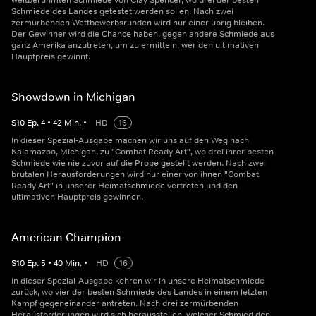
weltberühmten Schmiede von Clay Spencer, wo drei der besten
Schmiede des Landes getestet werden sollen. Nach zwei
zermürbenden Wettbewerbsrunden wird nur einer übrig bleiben.
Der Gewinner wird die Chance haben, gegen andere Schmiede aus
ganz Amerika anzutreten, um zu ermitteln, wer den ultimativen
Hauptpreis gewinnt.
Showdown in Michigan
S
10
Ep.
4
•
42
Min.
•
HD
16
In dieser Spezial-Ausgabe machen wir uns auf den Weg nach
Kalamazoo, Michigan, zu "Combat Ready Art", wo drei ihrer besten
Schmiede wie nie zuvor auf die Probe gestellt werden. Nach zwei
brutalen Herausforderungen wird nur einer von ihnen "Combat
Ready Art" in unserer Heimatschmiede vertreten und den
ultimativen Hauptpreis gewinnen.
American Champion
S
10
Ep.
5
•
40
Min.
•
HD
16
In dieser Spezial-Ausgabe kehren wir in unsere Heimatschmiede
zurück, wo vier der besten Schmiede des Landes in einem letzten
Kampf gegeneinander antreten. Nach drei zermürbenden
Herausforderungen wird sich herausstellen, welcher Schmied den