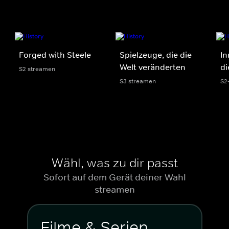
Forged with Steele
Spielzeuge, die die
In
Welt veränderten
di
S2 streamen
S3 streamen
S2
Wähl, was zu dir passt
Sofort auf dem Gerät deiner Wahl
streamen
Filme & Serien