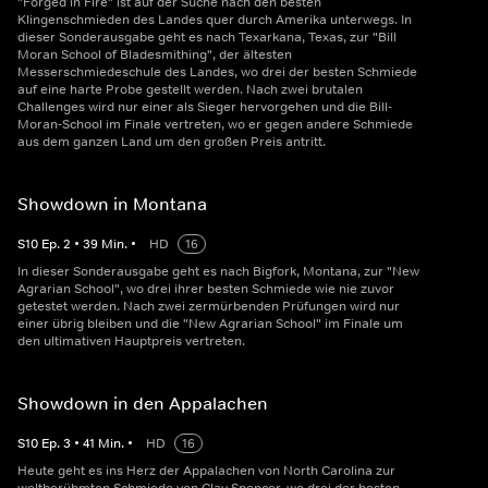
"Forged in Fire" ist auf der Suche nach den besten
Klingenschmieden des Landes quer durch Amerika unterwegs. In
dieser Sonderausgabe geht es nach Texarkana, Texas, zur "Bill
Moran School of Bladesmithing", der ältesten
Messerschmiedeschule des Landes, wo drei der besten Schmiede
auf eine harte Probe gestellt werden. Nach zwei brutalen
Challenges wird nur einer als Sieger hervorgehen und die Bill-
Moran-School im Finale vertreten, wo er gegen andere Schmiede
aus dem ganzen Land um den großen Preis antritt.
Showdown in Montana
S
10
Ep.
2
•
39
Min.
•
HD
16
In dieser Sonderausgabe geht es nach Bigfork, Montana, zur "New
Agrarian School", wo drei ihrer besten Schmiede wie nie zuvor
getestet werden. Nach zwei zermürbenden Prüfungen wird nur
einer übrig bleiben und die "New Agrarian School" im Finale um
den ultimativen Hauptpreis vertreten.
Showdown in den Appalachen
S
10
Ep.
3
•
41
Min.
•
HD
16
Heute geht es ins Herz der Appalachen von North Carolina zur