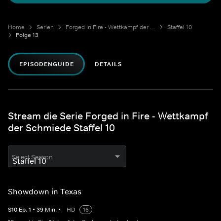
Home
Serien
Forged in Fire - Wettkampf der Schmiede
Staffel 10
Folge 13
EPISODENGUIDE
DETAILS
Stream die Serie Forged in Fire - Wettkampf
der Schmiede Staffel 10
Select Season
Showdown in Texas
S
10
Ep.
1
•
39
Min.
•
HD
16