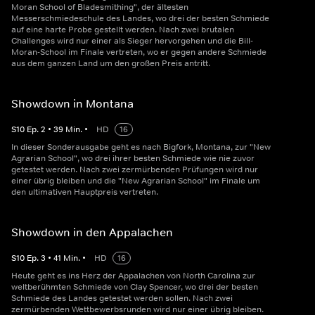
Moran School of Bladesmithing", der ältesten
Messerschmiedeschule des Landes, wo drei der besten Schmiede
auf eine harte Probe gestellt werden. Nach zwei brutalen
Challenges wird nur einer als Sieger hervorgehen und die Bill-
Moran-School im Finale vertreten, wo er gegen andere Schmiede
aus dem ganzen Land um den großen Preis antritt.
Showdown in Montana
S
10
Ep.
2
•
39
Min.
•
HD
16
In dieser Sonderausgabe geht es nach Bigfork, Montana, zur "New
Agrarian School", wo drei ihrer besten Schmiede wie nie zuvor
getestet werden. Nach zwei zermürbenden Prüfungen wird nur
einer übrig bleiben und die "New Agrarian School" im Finale um
den ultimativen Hauptpreis vertreten.
Showdown in den Appalachen
S
10
Ep.
3
•
41
Min.
•
HD
16
Heute geht es ins Herz der Appalachen von North Carolina zur
weltberühmten Schmiede von Clay Spencer, wo drei der besten
Schmiede des Landes getestet werden sollen. Nach zwei
zermürbenden Wettbewerbsrunden wird nur einer übrig bleiben.