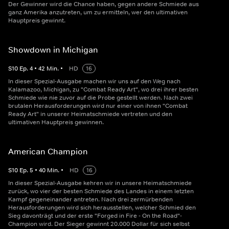
Der Gewinner wird die Chance haben, gegen andere Schmiede aus
ganz Amerika anzutreten, um zu ermitteln, wer den ultimativen
Hauptpreis gewinnt.
Showdown in Michigan
S
10
Ep.
4
•
42
Min.
•
HD
16
In dieser Spezial-Ausgabe machen wir uns auf den Weg nach
Kalamazoo, Michigan, zu "Combat Ready Art", wo drei ihrer besten
Schmiede wie nie zuvor auf die Probe gestellt werden. Nach zwei
brutalen Herausforderungen wird nur einer von ihnen "Combat
Ready Art" in unserer Heimatschmiede vertreten und den
ultimativen Hauptpreis gewinnen.
American Champion
S
10
Ep.
5
•
40
Min.
•
HD
16
In dieser Spezial-Ausgabe kehren wir in unsere Heimatschmiede
zurück, wo vier der besten Schmiede des Landes in einem letzten
Kampf gegeneinander antreten. Nach drei zermürbenden
Herausforderungen wird sich herausstellen, welcher Schmied den
Sieg davonträgt und der erste "Forged in Fire - On the Road"-
Champion wird. Der Sieger gewinnt 20.000 Dollar für sich selbst