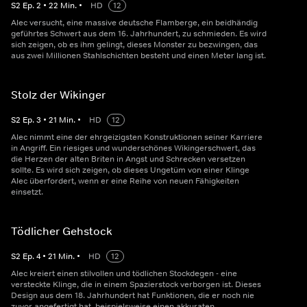
S
2
Ep.
2
•
22
Min.
•
HD
12
Alec versucht, eine massive deutsche Flamberge, ein beidhändig
geführtes Schwert aus dem 16. Jahrhundert, zu schmieden. Es wird
sich zeigen, ob es ihm gelingt, dieses Monster zu bezwingen, das
aus zwei Millionen Stahlschichten besteht und einen Meter lang ist.
Stolz der Wikinger
S
2
Ep.
3
•
21
Min.
•
HD
12
Alec nimmt eine der ehrgeizigsten Konstruktionen seiner Karriere
in Angriff. Ein riesiges und wunderschönes Wikingerschwert, das
die Herzen der alten Briten in Angst und Schrecken versetzen
sollte. Es wird sich zeigen, ob dieses Ungetüm von einer Klinge
Alec überfordert, wenn er eine Reihe von neuen Fähigkeiten
einsetzt.
Tödlicher Gehstock
S
2
Ep.
4
•
21
Min.
•
HD
12
Alec kreiert einen stilvollen und tödlichen Stockdegen - eine
versteckte Klinge, die in einem Spazierstock verborgen ist. Dieses
Design aus dem 18. Jahrhundert hat Funktionen, die er noch nie
zuvor angefertigt hat, beispielsweise einen akkuraten