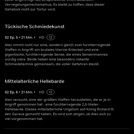
Verriegelungsmechanismus. Es bleibt zu hoffen, dass dieser
Gehstock nicht zur Tortur wird.
Tückische Schmiedekunst
S
2
Ep.
5
•
21
Min.
•
HD
12
Alec nimmt nicht nur eine, sondern gleich zwei furchterregende
Waffen in Angriff: ein brutales Marine-Enterbeil und eine
gigantische, furchterregende Sense, die eines Sensenmannes
würdig wäre. Beide haben eine besonders riskante
Schmiedetechnik gemeinsam, die voller Gefahren steckt.
Mittelalterliche Hellebarde
S
2
Ep.
6
•
21
Min.
•
HD
12
Alec versucht, eine der größten Waffen herzustellen, die er je in
Angriff genommen hat - eine furchterregende 2,5-Meter-
Hellebarde. Dieses mittelalterliche Ungetüm soll König Richard III.
den Garaus gemacht haben. Es wird sich zeigen, ob Alec sich zu
viel vorgenommen hat.