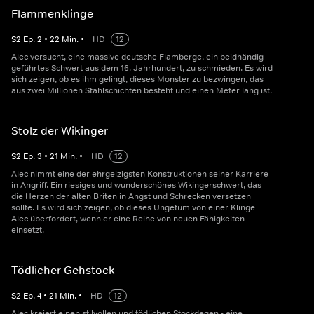
Flammenklinge
S
2
Ep.
2
•
22
Min.
•
HD
12
Alec versucht, eine massive deutsche Flamberge, ein beidhändig
geführtes Schwert aus dem 16. Jahrhundert, zu schmieden. Es wird
sich zeigen, ob es ihm gelingt, dieses Monster zu bezwingen, das
aus zwei Millionen Stahlschichten besteht und einen Meter lang ist.
Stolz der Wikinger
S
2
Ep.
3
•
21
Min.
•
HD
12
Alec nimmt eine der ehrgeizigsten Konstruktionen seiner Karriere
in Angriff. Ein riesiges und wunderschönes Wikingerschwert, das
die Herzen der alten Briten in Angst und Schrecken versetzen
sollte. Es wird sich zeigen, ob dieses Ungetüm von einer Klinge
Alec überfordert, wenn er eine Reihe von neuen Fähigkeiten
einsetzt.
Tödlicher Gehstock
S
2
Ep.
4
•
21
Min.
•
HD
12
Alec kreiert einen stilvollen und tödlichen Stockdegen - eine