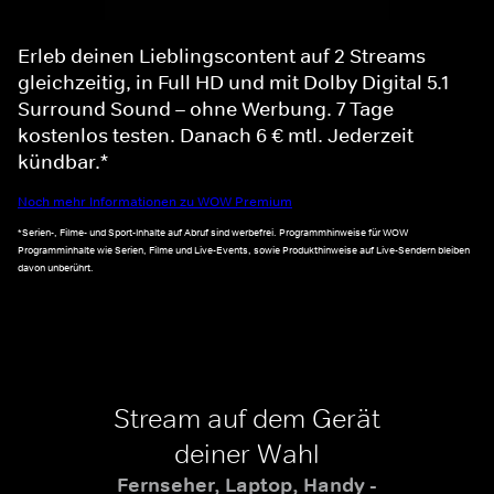
Erleb deinen Lieblingscontent auf 2 Streams
gleichzeitig, in Full HD und mit Dolby Digital 5.1
Surround Sound – ohne Werbung. 7 Tage
kostenlos testen. Danach 6 € mtl. Jederzeit
kündbar.*
Noch mehr Informationen zu WOW Premium
*Serien-, Filme- und Sport-Inhalte auf Abruf sind werbefrei. Programmhinweise für WOW
Programminhalte wie Serien, Filme und Live-Events, sowie Produkthinweise auf Live-Sendern bleiben
davon unberührt.
Stream auf dem Gerät
deiner Wahl
Fernseher, Laptop, Handy -