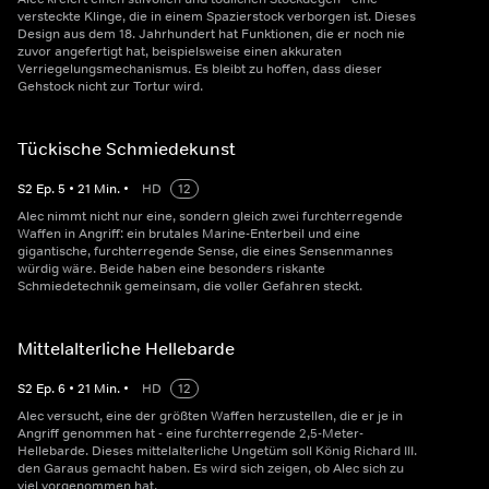
versteckte Klinge, die in einem Spazierstock verborgen ist. Dieses
Design aus dem 18. Jahrhundert hat Funktionen, die er noch nie
zuvor angefertigt hat, beispielsweise einen akkuraten
Verriegelungsmechanismus. Es bleibt zu hoffen, dass dieser
Gehstock nicht zur Tortur wird.
Tückische Schmiedekunst
S
2
Ep.
5
•
21
Min.
•
HD
12
Alec nimmt nicht nur eine, sondern gleich zwei furchterregende
Waffen in Angriff: ein brutales Marine-Enterbeil und eine
gigantische, furchterregende Sense, die eines Sensenmannes
würdig wäre. Beide haben eine besonders riskante
Schmiedetechnik gemeinsam, die voller Gefahren steckt.
Mittelalterliche Hellebarde
S
2
Ep.
6
•
21
Min.
•
HD
12
Alec versucht, eine der größten Waffen herzustellen, die er je in
Angriff genommen hat - eine furchterregende 2,5-Meter-
Hellebarde. Dieses mittelalterliche Ungetüm soll König Richard III.
den Garaus gemacht haben. Es wird sich zeigen, ob Alec sich zu
viel vorgenommen hat.