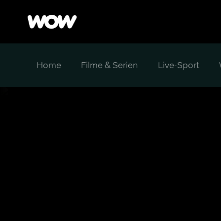
Home
Filme & Serien
Live-Sport