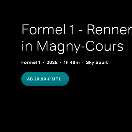
Formel 1 - Renne
in Magny-Cours
Formel 1
2025
1h 48m
Sky Sport
AB 29,99 € MTL.