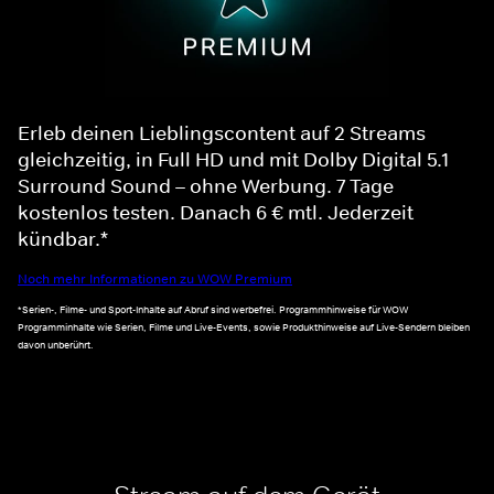
Erleb deinen Lieblingscontent auf 2 Streams
gleichzeitig, in Full HD und mit Dolby Digital 5.1
Surround Sound – ohne Werbung. 7 Tage
kostenlos testen. Danach 6 € mtl. Jederzeit
kündbar.*
Noch mehr Informationen zu WOW Premium
*Serien-, Filme- und Sport-Inhalte auf Abruf sind werbefrei. Programmhinweise für WOW
Programminhalte wie Serien, Filme und Live-Events, sowie Produkthinweise auf Live-Sendern bleiben
davon unberührt.