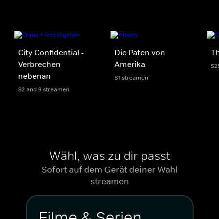
City Confidential -
Die Paten von
Th
Verbrechen
Amerika
S2
nebenan
S1 streamen
S2 and 9 streamen
Wähl, was zu dir passt
Sofort auf dem Gerät deiner Wahl
streamen
Filme & Serien