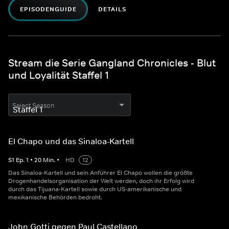
EPISODENGUIDE
DETAILS
Stream die Serie Gangland Chronicles - Blut
und Loyalität Staffel 1
Select Season
El Chapo und das Sinaloa-Kartell
S
1
Ep.
1
•
20
Min.
•
HD
12
Das Sinaloa-Kartell und sein Anführer El Chapo wollen die größte
Drogenhandelsorganisation der Welt werden, doch ihr Erfolg wird
durch das Tijuana-Kartell sowie durch US-amerikanische und
mexikanische Behörden bedroht.
John Gotti gegen Paul Castellano