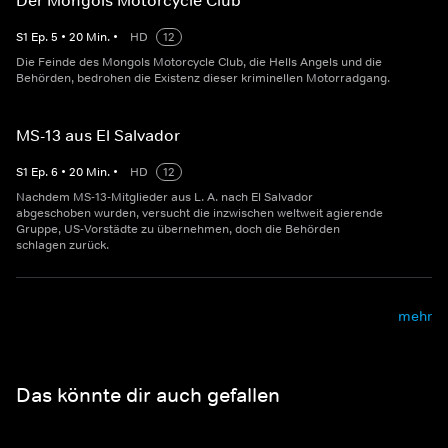
Der Mongols Motorcycle Club
S
1
Ep.
5
•
20
Min.
•
HD
12
Die Feinde des Mongols Motorcycle Club, die Hells Angels und die
Behörden, bedrohen die Existenz dieser kriminellen Motorradgang.
MS-13 aus El Salvador
S
1
Ep.
6
•
20
Min.
•
HD
12
Nachdem MS-13-Mitglieder aus L. A. nach El Salvador
abgeschoben wurden, versucht die inzwischen weltweit agierende
Gruppe, US-Vorstädte zu übernehmen, doch die Behörden
schlagen zurück.
mehr
Das könnte dir auch gefallen