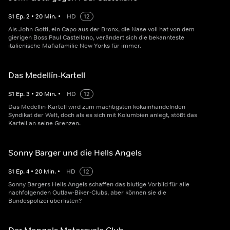
S
1
Ep.
2
•
20
Min.
•
HD
12
Als John Gotti, ein Capo aus der Bronx, die Nase voll hat von dem
gierigen Boss Paul Castellano, verändert sich die bekannteste
italienische Mafiafamilie New Yorks für immer.
Das Medellín-Kartell
S
1
Ep.
3
•
20
Min.
•
HD
12
Das Medellin-Kartell wird zum mächtigsten kokainhandelnden
Syndikat der Welt, doch als es sich mit Kolumbien anlegt, stößt das
Kartell an seine Grenzen.
Sonny Barger und die Hells Angels
S
1
Ep.
4
•
20
Min.
•
HD
12
Sonny Bargers Hells Angels schaffen das blutige Vorbild für alle
nachfolgenden Outlaw-Biker-Clubs, aber können sie die
Bundespolizei überlisten?