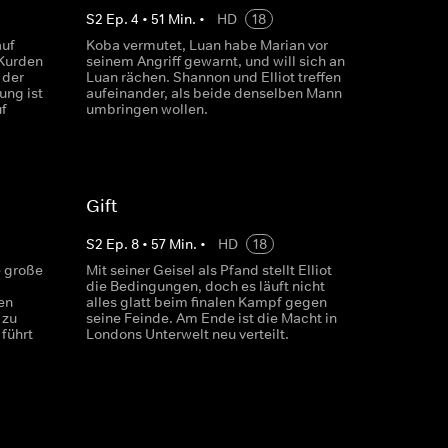
S
2
Ep.
4
•
51
Min.
•
HD
18
auf
Koba vermutet, Luan habe Marian vor
 Kurden
seinem Angriff gewarnt, und will sich an
 der
Luan rächen. Shannon und Elliot treffen
ung ist
aufeinander, als beide denselben Mann
f
umbringen wollen.
Gift
S
2
Ep.
8
•
57
Min.
•
HD
18
e große
Mit seiner Geisel als Pfand stellt Elliot
die Bedingungen, doch es läuft nicht
en
alles glatt beim finalen Kampf gegen
 zu
seine Feinde. Am Ende ist die Macht in
führt
Londons Unterwelt neu verteilt.