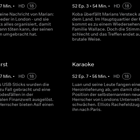
7
Min.
•
HD
18
S
2
Ep.
3
•
54
Min.
•
HD
18
t eine Nachricht von Marian:
Koba überfällt Marians Versteck 
wieder in London - und sie
dem Land. Im Hauptquartier der
s alles organisiert, damit
kommt es zu einem Wiedersehen
ann töten kann, der seinen
Familie Wallace. Doch die Stimm
n umgebracht hat.
schlecht und das Treffen endet au
brutale Weise.
rst
Karaoke
7
Min.
•
HD
18
S
2
Ep.
7
•
56
Min.
•
HD
18
es USB-Sticks wurden die
Luan und seine Leute fangen ein
zu Fall gebracht und eine
Heroinlieferung ab, um damit die
odesfällen in der
Position der selbsternannten neu
alen Finanzwelt ausgelöst.
Herrscher von Londons Unterwelt
errscher bieten Asif einen
schwächen. Elliots Rachefeldzug 
ihn nach Paris.