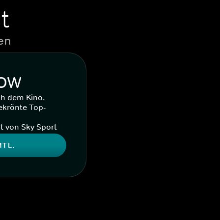
t
en
WOW
ch dem Kino.
ekrönte Top-
t von Sky Sport
MTL.