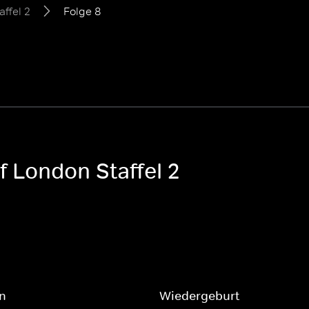
affel 2
Folge 8
f London Staffel 2
n
Wiedergeburt