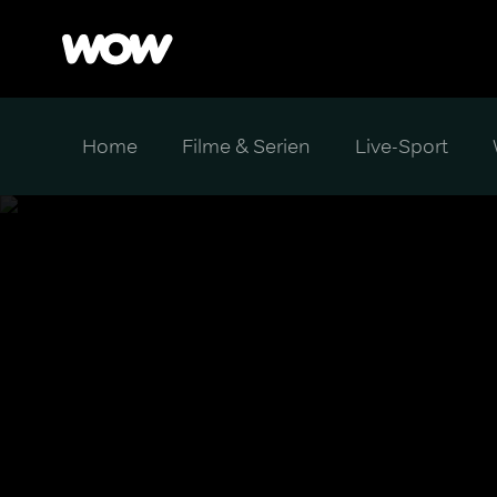
Home
Filme & Serien
Live-Sport