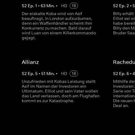
S
2
Ep.
1
•
63
Min.
•
HD
18
S
2
Ep.
2
•
5
Der eiskalte Koba wird von Asif
Billy erhäl
beauftragt, in London aufzuräumen,
Elliot sei 
denn ein Waffenhändler scheint ihm
habe bereit
Konkurrenz zu machen. Bald darauf
Billy den M
wird Luan von einem Killerkommando
Bruder Sea
gejagt.
Allianz
Rachedu
S
2
Ep.
5
•
51
Min.
•
HD
18
S
2
Ep.
6
•
4
Unzufrieden mit Kobas Leistung stellt
Mithilfe d
Asif im Namen der Investoren ein
Investoren 
Ultimatum. Elliot und sein Vater wollen
Serie von T
das Land verlassen, doch am Flughafen
internation
kommt es zur Katastrophe.
Die neuen H
Deal an.