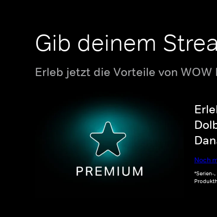
Gib deinem Stre
Erleb jetzt die Vorteile von WOW
Erle
Dolb
Dana
Noch m
*Serien-
Produkth