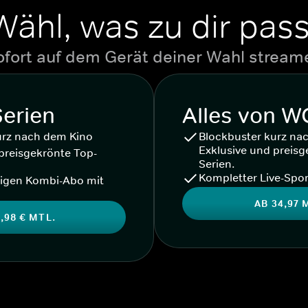
Wähl, was zu dir pass
ofort auf dem Gerät deiner Wahl stream
Serien
Alles von 
urz nach dem Kino
Blockbuster kurz na
Exklusive und preisg
preisgekrönte Top-
Serien.
Kompletter Live-Spor
igen Kombi-Abo mit
AB 34,97 
,98 € MTL.