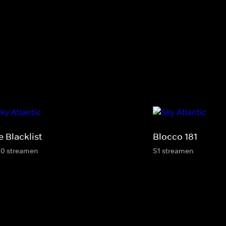
 Blacklist
Blocco 181
10 streamen
S1 streamen