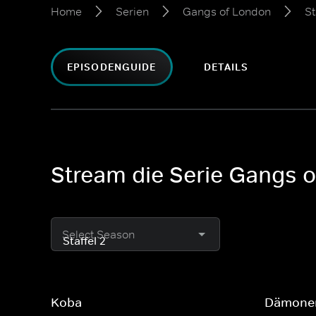
Home
Serien
Gangs of London
St
EPISODENGUIDE
DETAILS
Stream die Serie Gangs o
Select Season
Koba
Dämone