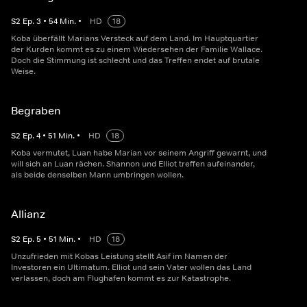
S
2
Ep.
3
•
54
Min.
•
HD
18
Koba überfällt Marians Versteck auf dem Land. Im Hauptquartier
der Kurden kommt es zu einem Wiedersehen der Familie Wallace.
Doch die Stimmung ist schlecht und das Treffen endet auf brutale
Weise.
Begraben
S
2
Ep.
4
•
51
Min.
•
HD
18
Koba vermutet, Luan habe Marian vor seinem Angriff gewarnt, und
will sich an Luan rächen. Shannon und Elliot treffen aufeinander,
als beide denselben Mann umbringen wollen.
Allianz
S
2
Ep.
5
•
51
Min.
•
HD
18
Unzufrieden mit Kobas Leistung stellt Asif im Namen der
Investoren ein Ultimatum. Elliot und sein Vater wollen das Land
verlassen, doch am Flughafen kommt es zur Katastrophe.