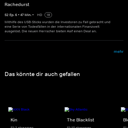
Rachedurst
S
2
Ep.
6
•
47
Min.
•
HD
18
Mithilfe des USB-Sticks wurden die Investoren zu Fall gebracht und
eine Serie von Todesfällen in der internationalen Finanzwelt
ausgelöst. Die neuen Herrscher bieten Asif einen Deal an.
mehr
Das könnte dir auch gefallen
Kin
The Blacklist
Bl
S1-2 streamen
S1-10 streamen
S1