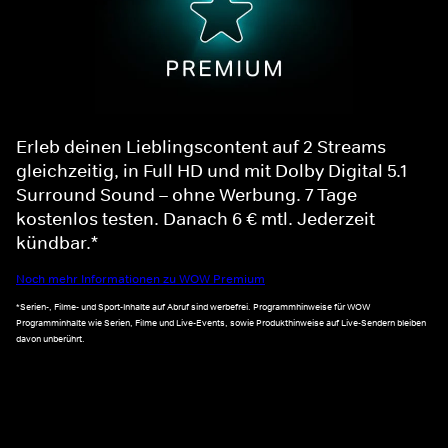
Erleb deinen Lieblingscontent auf 2 Streams
gleichzeitig, in Full HD und mit Dolby Digital 5.1
Surround Sound – ohne Werbung. 7 Tage
kostenlos testen. Danach 6 € mtl. Jederzeit
kündbar.*
Noch mehr Informationen zu WOW Premium
*Serien-, Filme- und Sport-Inhalte auf Abruf sind werbefrei. Programmhinweise für WOW
Programminhalte wie Serien, Filme und Live-Events, sowie Produkthinweise auf Live-Sendern bleiben
davon unberührt.