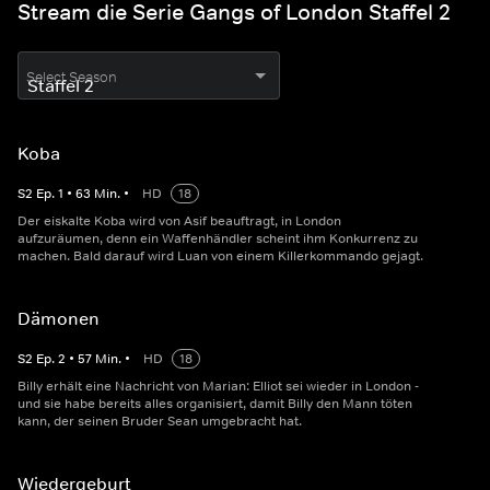
Stream die Serie Gangs of London Staffel 2
Select Season
Koba
S
2
Ep.
1
•
63
Min.
•
HD
18
Der eiskalte Koba wird von Asif beauftragt, in London
aufzuräumen, denn ein Waffenhändler scheint ihm Konkurrenz zu
machen. Bald darauf wird Luan von einem Killerkommando gejagt.
Dämonen
S
2
Ep.
2
•
57
Min.
•
HD
18
Billy erhält eine Nachricht von Marian: Elliot sei wieder in London -
und sie habe bereits alles organisiert, damit Billy den Mann töten
kann, der seinen Bruder Sean umgebracht hat.
Wiedergeburt