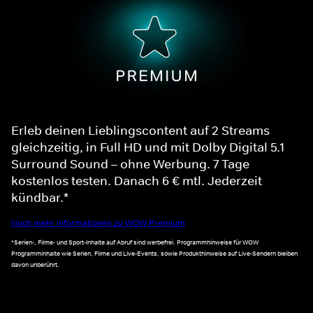
Erleb deinen Lieblingscontent auf 2 Streams
gleichzeitig, in Full HD und mit Dolby Digital 5.1
Surround Sound – ohne Werbung. 7 Tage
kostenlos testen. Danach 6 € mtl. Jederzeit
kündbar.*
Noch mehr Informationen zu WOW Premium
*Serien-, Filme- und Sport-Inhalte auf Abruf sind werbefrei. Programmhinweise für WOW
Programminhalte wie Serien, Filme und Live-Events, sowie Produkthinweise auf Live-Sendern bleiben
davon unberührt.