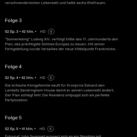
verschwenderischen Lebensstil und hatte sechs Ehefrauen.
Folge 3
S
2
Ep.
3
•
42
Min.
•
HD
6
"Sonnenkönig" Ludwig XIV. verfolgt Mitte des 17. Jahrhunderts den
Plan, das prächtigste Schloss Europas zu bauen. Mit seiner
Fertigstellung wurde Versailles der neue Mittelpunkt Frankreichs.
Folge 4
S
2
Ep.
4
•
42
Min.
•
HD
6
Die britische Königsfamilie kauft für Kronprinz Edward den
Landsitz Sandringham House damit er seinen Lebensstil ändert.
Der Plan schlägt fehl: Die Residenz entpuppt sich als perfekte
Partylocation.
Folge 5
S
2
Ep.
5
•
41
Min.
•
HD
6
Fotograf John Swannell erinnert sich an ein Shooting mit