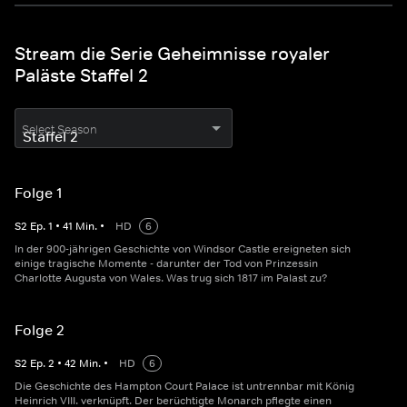
Stream die Serie Geheimnisse royaler
Paläste Staffel 2
Select Season
Folge 1
S
2
Ep.
1
•
41
Min.
•
HD
6
In der 900-jährigen Geschichte von Windsor Castle ereigneten sich
einige tragische Momente - darunter der Tod von Prinzessin
Charlotte Augusta von Wales. Was trug sich 1817 im Palast zu?
Folge 2
S
2
Ep.
2
•
42
Min.
•
HD
6
Die Geschichte des Hampton Court Palace ist untrennbar mit König
Heinrich VIII. verknüpft. Der berüchtigte Monarch pflegte einen