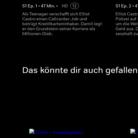
S
1
Ep.
1
•
47
Min.
•
HD
12
S
1
Ep.
2
•
4
Als Teenager verschafft sich Elliot
Elliot Cast
Castro einen Callcenter-Job und
Polizei auf 
betrügt Kreditkarteninhaber. Damit legt
um die Wel
er den Grundstein seiner Karriere als
Geld aus. 
Millionen-Dieb.
sesshaft z
Das könnte dir auch gefallen