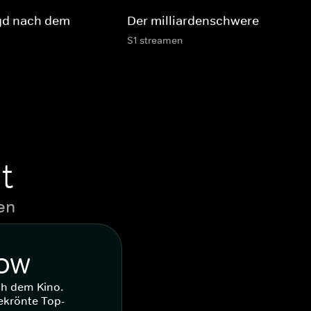
gd nach dem
Der milliardenschwere Schurke
S1 streamen
t
en
WOW
ch dem Kino.
ekrönte Top-