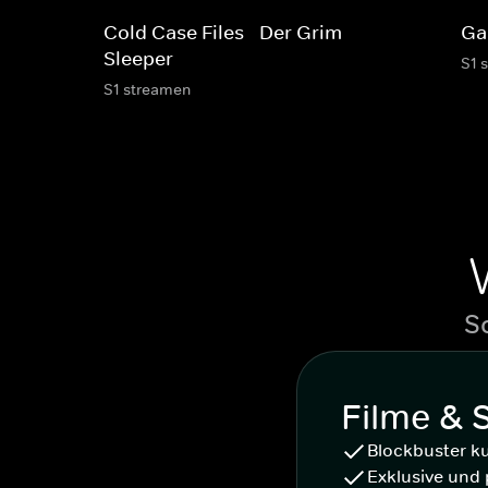
Cold Case Files - Der Grim
Ga
Sleeper
S1 
S1 streamen
S
Filme & 
Blockbuster k
Exklusive und 