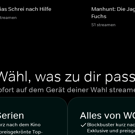
ias Schrei nach Hilfe
Manhunt: Die Ja
Fuchs
streamen
S1 streamen
Wähl, was zu dir pass
ofort auf dem Gerät deiner Wahl stream
Serien
Alles von 
urz nach dem Kino
Blockbuster kurz na
Exklusive und preisg
preisgekrönte Top-