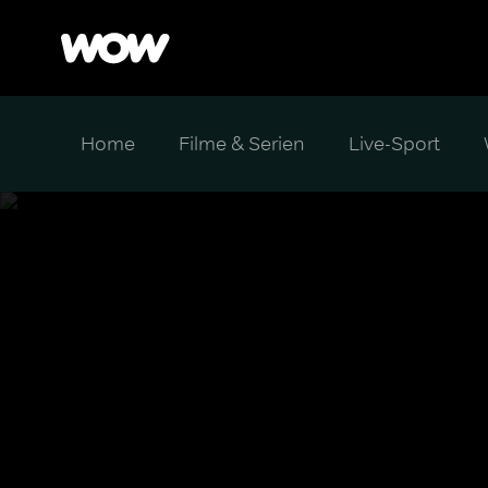
Home
Filme & Serien
Live-Sport