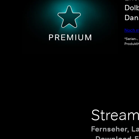
Dolb
Dana
Noch m
*Serien-
Produkth
Stream
Fernseher, L
Download-Fu