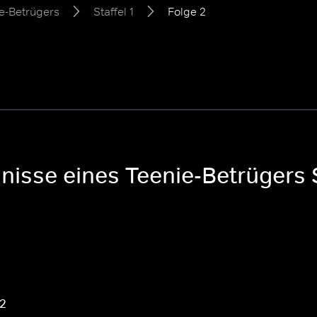
e-Betrügers
Staffel 1
Folge 2
nisse eines Teenie-Betrügers S
 2