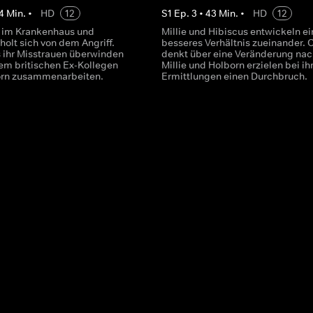
4
Min.
•
HD
12
S
1
Ep.
3
•
43
Min.
•
HD
12
gt im Krankenhaus und
Millie und Hibiscus entwickeln ei
holt sich von dem Angriff.
besseres Verhältnis zueinander. C
s ihr Misstrauen überwinden
denkt über eine Veränderung nac
rem britischen Ex-Kollegen
Millie und Holborn erzielen bei ih
orn zusammenarbeiten.
Ermittlungen einen Durchbruch.