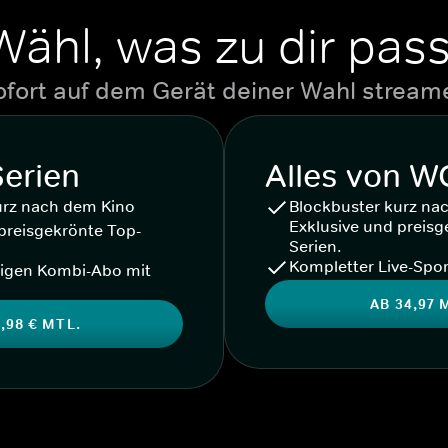
Wähl, was zu dir pass
ofort auf dem Gerät deiner Wahl stream
Serien
Alles von 
urz nach dem Kino
Blockbuster kurz na
Exklusive und preisg
preisgekrönte Top-
Serien.
Kompletter Live-Spor
igen Kombi-Abo mit
AB 34,97 
,98 € MTL.