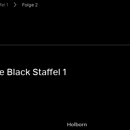
fel 1
Folge 2
e Black Staffel 1
s
Holborn