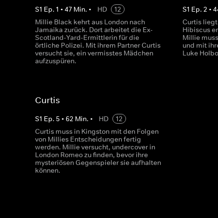
S
1
Ep.
1
•
47
Min.
•
HD
12
S
1
Ep.
2
•
4
Millie Black kehrt aus London nach
Curtis lie
Jamaika zurück. Dort arbeitet die Ex-
Hibiscus er
Scotland-Yard-Ermittlerin für die
Millie mus
örtliche Polizei. Mit ihrem Partner Curtis
und mit ih
versucht sie, ein vermisstes Mädchen
Luke Holb
aufzuspüren.
Curtis
S
1
Ep.
5
•
62
Min.
•
HD
12
Curtis muss in Kingston mit den Folgen
von Millies Entscheidungen fertig
werden. Millie versucht, undercover in
London Romeo zu finden, bevor ihre
mysteriösen Gegenspieler sie aufhalten
können.