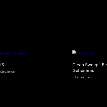
IS
Clean Sweep - Ei
Geheimnis
 streamen
S1 streamen