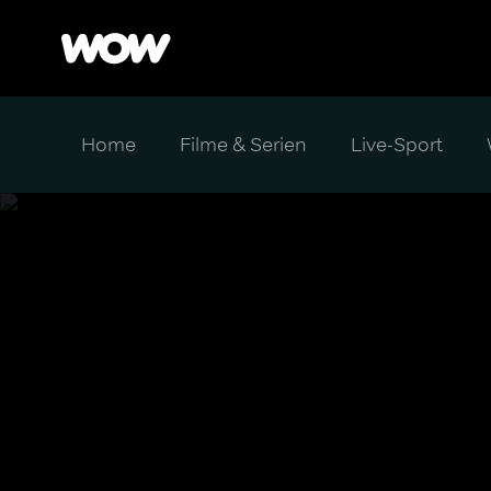
Home
Filme & Serien
Live-Sport