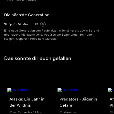
Tochter Neelo überlebt.
Die nächste Generation
S
2
Ep.
6
•
52
Min.
•
HD
6
Eine neue Generation von Raubkatzen wächst heran: Löwin Serami
überrascht mit Nachwuchs, wodurch die Spannungen im Rudel
steigen. Gepardin Pobe kehrt zurück!
Das könnte dir auch gefallen
Alaska: Ein Jahr in
Predators - Jäger in
Af
der Wildnis
Gefahr
K
S1 verfügbar bis 31 Aug.
S1 streamen
S1