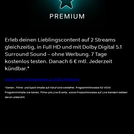
Erleb deinen Lieblingscontent auf 2 Streams
gleichzeitig, in Full HD und mit Dolby Digital 5.1
Surround Sound – ohne Werbung. 7 Tage
kostenlos testen. Danach 6 € mtl. Jederzeit
kündbar.*
Noch mehr Informationen zu WOW Premium
*Serien-, Filme- und Sport-Inhalte auf Abruf sind werbefrei. Programmhinweise für WOW
Programminhalte wie Serien, Filme und Live-Events, sowie Produkthinweise auf Live-Sendern bleiben
davon unberührt.