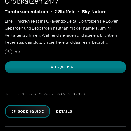
Großkatzen 24/7
Tierdokumentation
2 Staffeln
Sky Nature
Eine Filmcrew reist ins Okavango-Delta. Dort folgen sie Löwen,
Geparden und Leoparden hautnah mit der Kamera, um ihr
Verhalten zu filmen. Während sie jagen und spielen, bricht ein
Feuer aus, das plötzlich die Tiere und das Team bedroht.
6
HD
AB 5,98 € MTL.
Home
Serien
Großkatzen 24/7
Staffel 2
EPISODENGUIDE
DETAILS