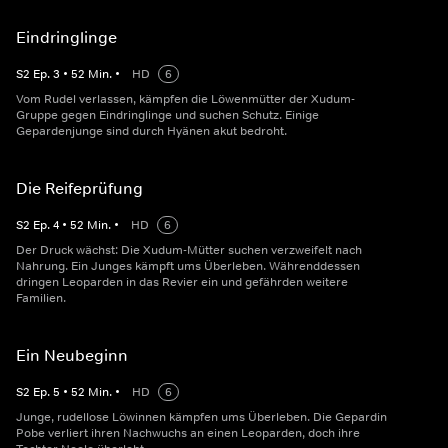
Eindringlinge
S
2
Ep.
3
•
52
Min.
•
HD
6
Vom Rudel verlassen, kämpfen die Löwenmütter der Xudum-
Gruppe gegen Eindringlinge und suchen Schutz. Einige
Gepardenjunge sind durch Hyänen akut bedroht.
Die Reifeprüfung
S
2
Ep.
4
•
52
Min.
•
HD
6
Der Druck wächst: Die Xudum-Mütter suchen verzweifelt nach
Nahrung. Ein Junges kämpft ums Überleben. Währenddessen
dringen Leoparden in das Revier ein und gefährden weitere
Familien.
Ein Neubeginn
S
2
Ep.
5
•
52
Min.
•
HD
6
Junge, rudellose Löwinnen kämpfen ums Überleben. Die Gepardin
Pobe verliert ihren Nachwuchs an einen Leoparden, doch ihre