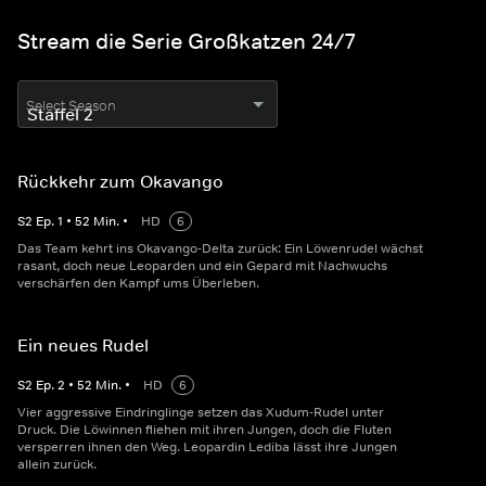
Stream die Serie Großkatzen 24/7
Select Season
Rückkehr zum Okavango
S
2
Ep.
1
•
52
Min.
•
HD
6
Das Team kehrt ins Okavango-Delta zurück: Ein Löwenrudel wächst
rasant, doch neue Leoparden und ein Gepard mit Nachwuchs
verschärfen den Kampf ums Überleben.
Ein neues Rudel
S
2
Ep.
2
•
52
Min.
•
HD
6
Vier aggressive Eindringlinge setzen das Xudum-Rudel unter
Druck. Die Löwinnen fliehen mit ihren Jungen, doch die Fluten
versperren ihnen den Weg. Leopardin Lediba lässt ihre Jungen
allein zurück.