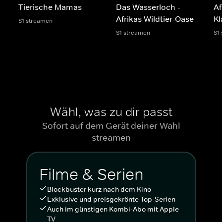
Tierische Mamas
Das Wasserloch -
Af
Afrikas Wildtier-Oase
K
S1 streamen
S1 streamen
S1
Wähl, was zu dir passt
Sofort auf dem Gerät deiner Wahl
streamen
Filme & Serien
Blockbuster kurz nach dem Kino
Exklusive und preisgekrönte Top-Serien
Auch im günstigen Kombi-Abo mit Apple
TV