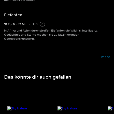
mehr als bloße Gefahr.
Elefanten
S
1
Ep.
6
•
52
Min.
•
HD
0
In Afrika und Asien durchstreifen Elefanten die Wildnis. Intelligenz,
Gedächtnis und Stärke machen sie zu faszinierenden
Überlebenskünstlern.
mehr
Das könnte dir auch gefallen