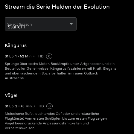
Stream die Serie Helden der Evolution
Select Season
Kängurus
S
1
Ep.
1
•
52
Min.
•
HD
0
Sprünge über sechs Meter, Boxkämpfe unter Artgenossen und ein
Beutel voller Geheimnisse: Kängurus faszinieren mit Kraft, Eleganz
und überraschendem Sozialverhalten im rauen Outback
Australiens.
Vögel
S
1
Ep.
2
•
43
Min.
•
HD
0
Melodische Rufe, leuchtendes Gefieder und erstaunliche
Flugkünste: Vom ersten Schlüpfen bis zum ersten Flug zeigen
Vögel beeindruckende Anpassungsfähigkeiten und
Verhaltensweisen.