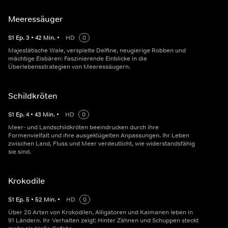
Meeressäuger
S
1
Ep.
3
•
42
Min.
•
HD
0
Majestätische Wale, verspielte Delfine, neugierige Robben und
mächtige Eisbären: Faszinierende Einblicke in die
Überlebensstrategien von Meeressäugern.
Schildkröten
S
1
Ep.
4
•
43
Min.
•
HD
0
Meer- und Landschildkröten beeindrucken durch ihre
Formenvielfalt und ihre ausgeklügelten Anpassungen. Ihr Leben
zwischen Land, Fluss und Meer verdeutlicht, wie widerstandsfähig
sie sind.
Krokodile
S
1
Ep.
5
•
52
Min.
•
HD
0
Über 20 Arten von Krokodilen, Alligatoren und Kaimanen leben in
91 Ländern. Ihr Verhalten zeigt: Hinter Zähnen und Schuppen steckt