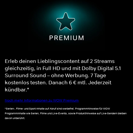
Erleb deinen Lieblingscontent auf 2 Streams
gleichzeitig, in Full HD und mit Dolby Digital 5.1
Surround Sound – ohne Werbung. 7 Tage
kostenlos testen. Danach 6 € mtl. Jederzeit
kündbar.*
Noch mehr Informationen zu WOW Premium
*Serien-, Filme- und Sport-Inhalte auf Abruf sind werbefrei. Programmhinweise für WOW
Programminhalte wie Serien, Filme und Live-Events, sowie Produkthinweise auf Live-Sendern bleiben
davon unberührt.