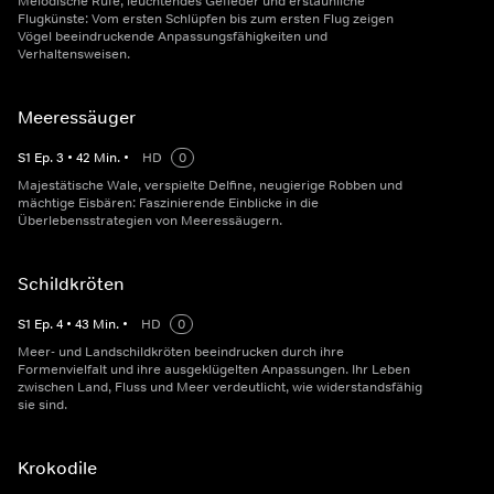
Melodische Rufe, leuchtendes Gefieder und erstaunliche
Flugkünste: Vom ersten Schlüpfen bis zum ersten Flug zeigen
Vögel beeindruckende Anpassungsfähigkeiten und
Verhaltensweisen.
Meeressäuger
S
1
Ep.
3
•
42
Min.
•
HD
0
Majestätische Wale, verspielte Delfine, neugierige Robben und
mächtige Eisbären: Faszinierende Einblicke in die
Überlebensstrategien von Meeressäugern.
Schildkröten
S
1
Ep.
4
•
43
Min.
•
HD
0
Meer- und Landschildkröten beeindrucken durch ihre
Formenvielfalt und ihre ausgeklügelten Anpassungen. Ihr Leben
zwischen Land, Fluss und Meer verdeutlicht, wie widerstandsfähig
sie sind.
Krokodile