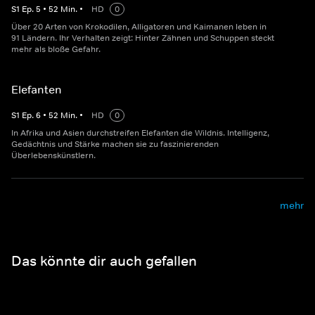
S
1
Ep.
5
•
52
Min.
•
HD
0
Über 20 Arten von Krokodilen, Alligatoren und Kaimanen leben in
91 Ländern. Ihr Verhalten zeigt: Hinter Zähnen und Schuppen steckt
mehr als bloße Gefahr.
Elefanten
S
1
Ep.
6
•
52
Min.
•
HD
0
In Afrika und Asien durchstreifen Elefanten die Wildnis. Intelligenz,
Gedächtnis und Stärke machen sie zu faszinierenden
Überlebenskünstlern.
mehr
Das könnte dir auch gefallen