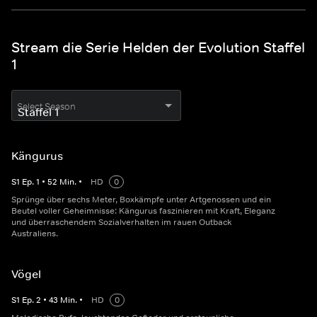
Stream die Serie Helden der Evolution Staffel
1
Select Season
Kängurus
S
1
Ep.
1
•
52
Min.
•
HD
0
Sprünge über sechs Meter, Boxkämpfe unter Artgenossen und ein
Beutel voller Geheimnisse: Kängurus faszinieren mit Kraft, Eleganz
und überraschendem Sozialverhalten im rauen Outback
Australiens.
Vögel
S
1
Ep.
2
•
43
Min.
•
HD
0