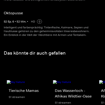
Oktopusse
S
2
Ep.
6
•
52
Min.
•
HD
0
Intelligent und farbenprächtig: Tintenfische, Kalmare, Sepien und
Nautilusse gehören zu den geheimnisvollsten Meeresbewohnern.
Ein Einblick in die Welt der Weichtiere mit Armen und Tentakeln.
Das könnte dir auch gefallen
Tierische Mamas
Das Wasserloch -
Af
Afrikas Wildtier-Oase
K
S1 streamen
S1 streamen
S1