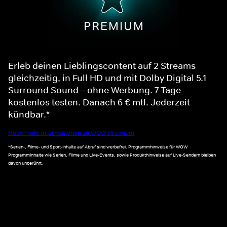
Erleb deinen Lieblingscontent auf 2 Streams
gleichzeitig, in Full HD und mit Dolby Digital 5.1
Surround Sound – ohne Werbung. 7 Tage
kostenlos testen. Danach 6 € mtl. Jederzeit
kündbar.*
Noch mehr Informationen zu WOW Premium
*Serien-, Filme- und Sport-Inhalte auf Abruf sind werbefrei. Programmhinweise für WOW
Programminhalte wie Serien, Filme und Live-Events, sowie Produkthinweise auf Live-Sendern bleiben
davon unberührt.