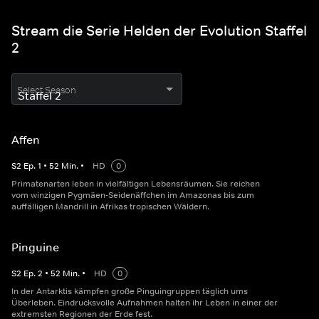
Stream die Serie Helden der Evolution Staffel
2
Select Season
Affen
S
2
Ep.
1
•
52
Min.
•
HD
0
Primatenarten leben in vielfältigen Lebensräumen. Sie reichen
vom winzigen Pygmäen-Seidenäffchen im Amazonas bis zum
auffälligen Mandrill in Afrikas tropischen Wäldern.
Pinguine
S
2
Ep.
2
•
52
Min.
•
HD
0
In der Antarktis kämpfen große Pinguingruppen täglich ums
Überleben. Eindrucksvolle Aufnahmen halten ihr Leben in einer der
extremsten Regionen der Erde fest.