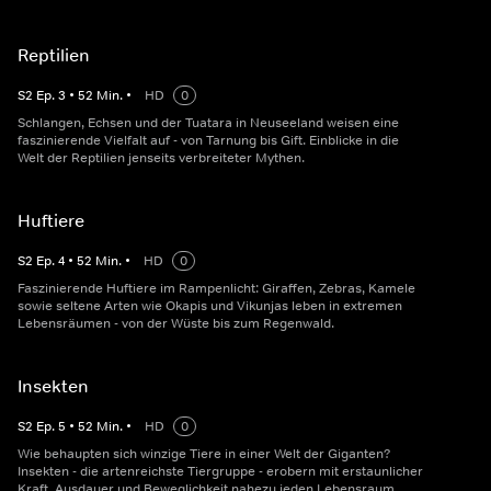
Reptilien
S
2
Ep.
3
•
52
Min.
•
HD
0
Schlangen, Echsen und der Tuatara in Neuseeland weisen eine
faszinierende Vielfalt auf - von Tarnung bis Gift. Einblicke in die
Welt der Reptilien jenseits verbreiteter Mythen.
Huftiere
S
2
Ep.
4
•
52
Min.
•
HD
0
Faszinierende Huftiere im Rampenlicht: Giraffen, Zebras, Kamele
sowie seltene Arten wie Okapis und Vikunjas leben in extremen
Lebensräumen - von der Wüste bis zum Regenwald.
Insekten
S
2
Ep.
5
•
52
Min.
•
HD
0
Wie behaupten sich winzige Tiere in einer Welt der Giganten?
Insekten - die artenreichste Tiergruppe - erobern mit erstaunlicher
Kraft, Ausdauer und Beweglichkeit nahezu jeden Lebensraum.