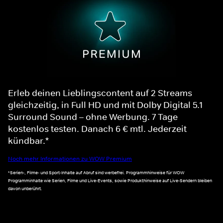
Erleb deinen Lieblingscontent auf 2 Streams
gleichzeitig, in Full HD und mit Dolby Digital 5.1
Surround Sound – ohne Werbung. 7 Tage
kostenlos testen. Danach 6 € mtl. Jederzeit
kündbar.*
Noch mehr Informationen zu WOW Premium
*Serien-, Filme- und Sport-Inhalte auf Abruf sind werbefrei. Programmhinweise für WOW
Programminhalte wie Serien, Filme und Live-Events, sowie Produkthinweise auf Live-Sendern bleiben
davon unberührt.