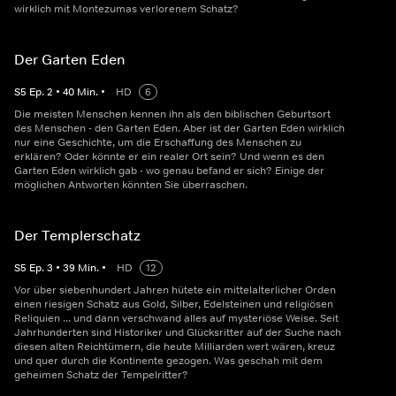
wirklich mit Montezumas verlorenem Schatz?
Der Garten Eden
S
5
Ep.
2
•
40
Min.
•
HD
6
Die meisten Menschen kennen ihn als den biblischen Geburtsort
des Menschen - den Garten Eden. Aber ist der Garten Eden wirklich
nur eine Geschichte, um die Erschaffung des Menschen zu
erklären? Oder könnte er ein realer Ort sein? Und wenn es den
Garten Eden wirklich gab - wo genau befand er sich? Einige der
möglichen Antworten könnten Sie überraschen.
Der Templerschatz
S
5
Ep.
3
•
39
Min.
•
HD
12
Vor über siebenhundert Jahren hütete ein mittelalterlicher Orden
einen riesigen Schatz aus Gold, Silber, Edelsteinen und religiösen
Reliquien ... und dann verschwand alles auf mysteriöse Weise. Seit
Jahrhunderten sind Historiker und Glücksritter auf der Suche nach
diesen alten Reichtümern, die heute Milliarden wert wären, kreuz
und quer durch die Kontinente gezogen. Was geschah mit dem
geheimen Schatz der Tempelritter?