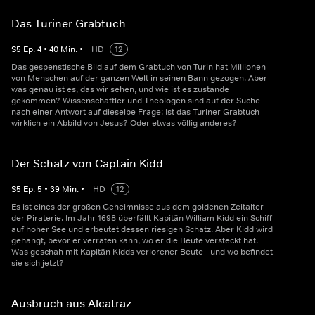
Das Turiner Grabtuch
S
5
Ep.
4
•
40
Min.
•
HD
12
Das gespenstische Bild auf dem Grabtuch von Turin hat Millionen
von Menschen auf der ganzen Welt in seinen Bann gezogen. Aber
was genau ist es, das wir sehen, und wie ist es zustande
gekommen? Wissenschaftler und Theologen sind auf der Suche
nach einer Antwort auf dieselbe Frage: Ist das Turiner Grabtuch
wirklich ein Abbild von Jesus? Oder etwas völlig anderes?
Der Schatz von Captain Kidd
S
5
Ep.
5
•
39
Min.
•
HD
12
Es ist eines der großen Geheimnisse aus dem goldenen Zeitalter
der Piraterie. Im Jahr 1698 überfällt Kapitän William Kidd ein Schiff
auf hoher See und erbeutet dessen riesigen Schatz. Aber Kidd wird
gehängt, bevor er verraten kann, wo er die Beute versteckt hat.
Was geschah mit Kapitän Kidds verlorener Beute - und wo befindet
sie sich jetzt?
Ausbruch aus Alcatraz