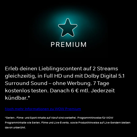
Erleb deinen Lieblingscontent auf 2 Streams
gleichzeitig, in Full HD und mit Dolby Digital 5.1
Surround Sound – ohne Werbung. 7 Tage
kostenlos testen. Danach 6 € mtl. Jederzeit
kündbar.*
Noch mehr Informationen zu WOW Premium
*Serien-, Filme- und Sport-Inhalte auf Abruf sind werbefrei. Programmhinweise für WOW
Programminhalte wie Serien, Filme und Live-Events, sowie Produkthinweise auf Live-Sendern bleiben
davon unberührt.