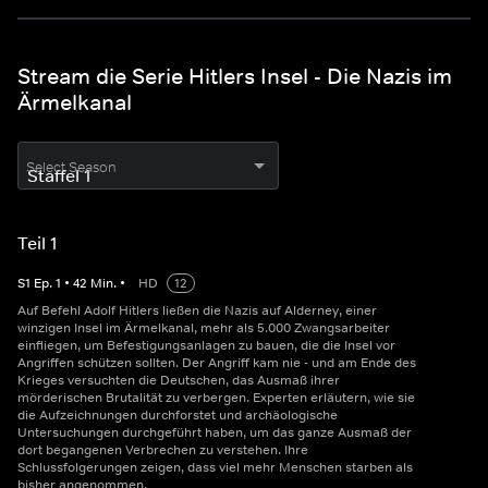
Stream die Serie Hitlers Insel - Die Nazis im
Ärmelkanal
Select Season
Teil 1
S
1
Ep.
1
•
42
Min.
•
HD
12
Auf Befehl Adolf Hitlers ließen die Nazis auf Alderney, einer
winzigen Insel im Ärmelkanal, mehr als 5.000 Zwangsarbeiter
einfliegen, um Befestigungsanlagen zu bauen, die die Insel vor
Angriffen schützen sollten. Der Angriff kam nie - und am Ende des
Krieges versuchten die Deutschen, das Ausmaß ihrer
mörderischen Brutalität zu verbergen. Experten erläutern, wie sie
die Aufzeichnungen durchforstet und archäologische
Untersuchungen durchgeführt haben, um das ganze Ausmaß der
dort begangenen Verbrechen zu verstehen. Ihre
Schlussfolgerungen zeigen, dass viel mehr Menschen starben als
bisher angenommen.