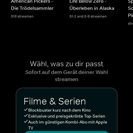
American Pickers -
Life Below Zero -
S
Die Trödelsammler
Überleben in Alaska
S
Pi
S18 streamen
S1-2 and 5-8 streamen
st
Wähl, was zu dir passt
Sofort auf dem Gerät deiner Wahl
streamen
Filme & Serien
Blockbuster kurz nach dem Kino
Exklusive und preisgekrönte Top-Serien
Auch im günstigen Kombi-Abo mit Apple
TV