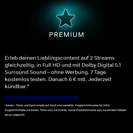
Erleb deinen Lieblingscontent auf 2 Streams
gleichzeitig, in Full HD und mit Dolby Digital 5.1
Surround Sound – ohne Werbung. 7 Tage
kostenlos testen. Danach 6 € mtl. Jederzeit
kündbar.*
Noch mehr Informationen zu WOW Premium
*Serien-, Filme- und Sport-Inhalte auf Abruf sind werbefrei. Programmhinweise für WOW
Programminhalte wie Serien, Filme und Live-Events, sowie Produkthinweise auf Live-Sendern bleiben
davon unberührt.