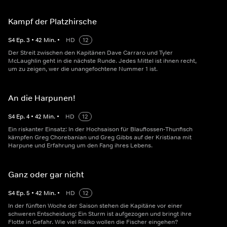
Kampf der Platzhirsche
S
4
Ep.
3
•
42
Min.
•
HD
12
Der Streit zwischen den Kapitänen Dave Carraro und Tyler
McLaughlin geht in die nächste Runde. Jedes Mittel ist ihnen recht,
um zu zeigen, wer die unangefochtene Nummer 1 ist.
An die Harpunen!
S
4
Ep.
4
•
42
Min.
•
HD
12
Ein riskanter Einsatz: In der Hochsaison für Blauflossen-Thunfisch
kämpfen Greg Chorebanian und Greg Gibbs auf der Kristiana mit
Harpune und Erfahrung um den Fang ihres Lebens.
Ganz oder gar nicht
S
4
Ep.
5
•
42
Min.
•
HD
12
In der fünften Woche der Saison stehen die Kapitäne vor einer
schweren Entscheidung: Ein Sturm ist aufgezogen und bringt ihre
Flotte in Gefahr. Wie viel Risiko wollen die Fischer eingehen?