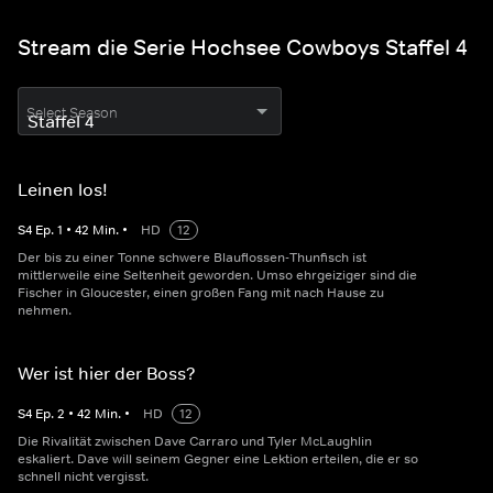
Stream die Serie Hochsee Cowboys Staffel 4
Select Season
Leinen los!
S
4
Ep.
1
•
42
Min.
•
HD
12
Der bis zu einer Tonne schwere Blauflossen-Thunfisch ist
mittlerweile eine Seltenheit geworden. Umso ehrgeiziger sind die
Fischer in Gloucester, einen großen Fang mit nach Hause zu
nehmen.
Wer ist hier der Boss?
S
4
Ep.
2
•
42
Min.
•
HD
12
Die Rivalität zwischen Dave Carraro und Tyler McLaughlin
eskaliert. Dave will seinem Gegner eine Lektion erteilen, die er so
schnell nicht vergisst.