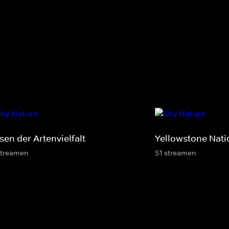
sen der Artenvielfalt
Yellowstone Nati
streamen
S1 streamen