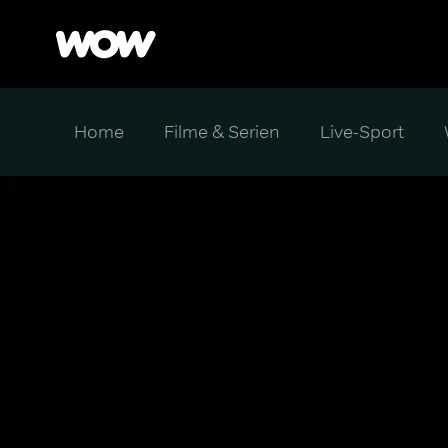
Home
Filme & Serien
Live-Sport