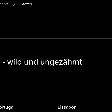
zähmt
Staffel 1
l - wild und ungezähmt
ortugal
Lissabon