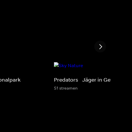
onalpark
Predators - Jäger in Gefahr
S1 streamen