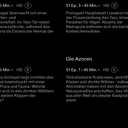
5
Min.
•
HD
0
S
1
Ep.
3
•
45
Min.
•
HD
0
ugal überrascht mit einer
Portugals Hauptstadt Lissabon li
ten- und
der Flussmündung des Tejo, ein
vielfalt. Im Tejo-Tal nisten
Paradies für Vögel. Abseits der
hwarzstörche, während das
Metropole befinden sich die ber
rra da Estrela die Heimat der
Korkeichenwälder.
Die Azoren
5
Min.
•
HD
6
S
1
Ep.
7
•
45
Min.
•
HD
6
a-Archipel liegt inmitten des
Türkisfarbene Kraterseen, zerklüf
nd beeindruckt mit einer
Küsten und dichte Wälder - vulka
Flora und Fauna. Welche
Aktivitäten haben mit den Azoren
n sich in den dichten Wäldern
Naturparadies erschaffen, das V
steilen Klippen der
aus aller Welt als idealer Rastplat
e?
dient.