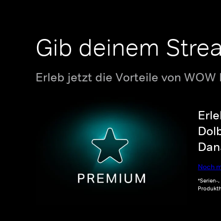
Gib deinem Stre
Erleb jetzt die Vorteile von WOW
Erle
Dolb
Dana
Noch m
*Serien-
Produkth