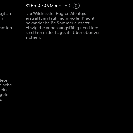
S
1
Ep.
4
•
45
Min.
•
HD
0
egt an
Die Wildnis der Region Alentejo
em
erstrahlt im Frühling in voller Pracht,
bevor der heiße Sommer einsetzt.
ühmten
Einzig die anpassungsfähigsten Tiere
sind hier in der Lage, ihr Überleben zu
sichern.
tete
nische
 ein
ögeln
z