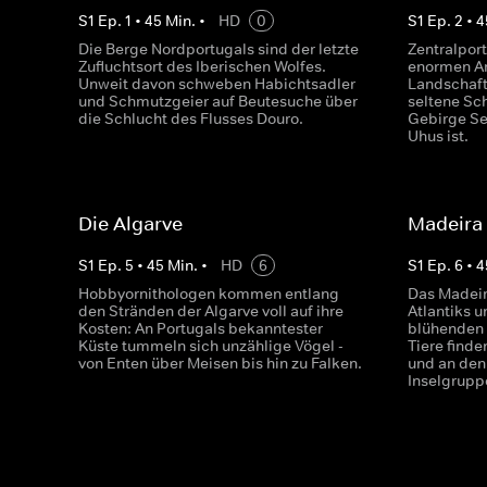
S
1
Ep.
1
•
45
Min.
•
HD
0
S
1
Ep.
2
•
4
Die Berge Nordportugals sind der letzte
Zentralport
Zufluchtsort des Iberischen Wolfes.
enormen Ar
Unweit davon schweben Habichtsadler
Landschafts
und Schmutzgeier auf Beutesuche über
seltene Sc
die Schlucht des Flusses Douro.
Gebirge Se
Uhus ist.
Die Algarve
Madeira
S
1
Ep.
5
•
45
Min.
•
HD
6
S
1
Ep.
6
•
4
Hobbyornithologen kommen entlang
Das Madeir
den Stränden der Algarve voll auf ihre
Atlantiks u
Kosten: An Portugals bekanntester
blühenden 
Küste tummeln sich unzählige Vögel -
Tiere finde
von Enten über Meisen bis hin zu Falken.
und an den 
Inselgrupp