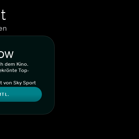
t
en
WOW
ch dem Kino.
ekrönte Top-
t von Sky Sport
MTL.