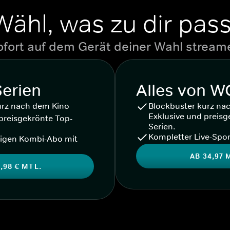
Wähl, was zu dir pass
ofort auf dem Gerät deiner Wahl stream
Serien
Alles von 
urz nach dem Kino
Blockbuster kurz na
Exklusive und preisg
preisgekrönte Top-
Serien.
Kompletter Live-Spor
igen Kombi-Abo mit
AB 34,97 
,98 € MTL.