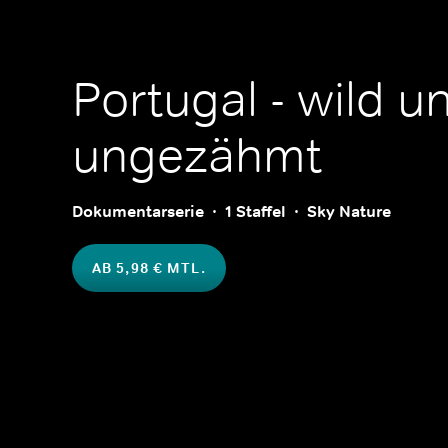
Portugal - wild u
ungezähmt
Dokumentarserie
1 Staffel
Sky Nature
AB 5,98 € MTL.