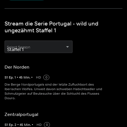
Stream die Serie Portugal - wild und
ungezähmt Staffel 1
Select Season
Der Norden
S
1
Ep.
1
•
45
Min.
•
HD
0
Die Berge Nordportugals sind der letzte Zufluchtsort des
Iberischen Wolfes. Unweit davon schweben Habichtsadler und
Schmutzgeier auf Beutesuche über die Schlucht des Flusses
Douro.
Zentralportugal
S
1
Ep.
2
•
45
Min.
•
HD
0