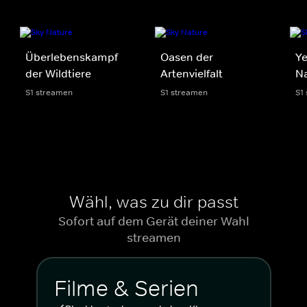
Überlebenskampf
Oasen der
Ye
der Wildtiere
Artenvielfalt
Na
S1 streamen
S1 streamen
S1
Wähl, was zu dir passt
Sofort auf dem Gerät deiner Wahl
streamen
Filme & Serien