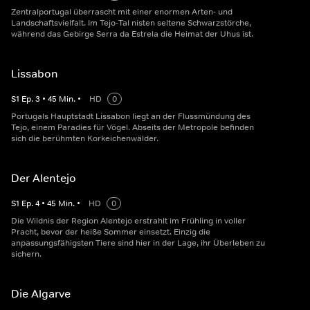
Zentralportugal überrascht mit einer enormen Arten- und
Landschaftsvielfalt. Im Tejo-Tal nisten seltene Schwarzstörche,
während das Gebirge Serra da Estrela die Heimat der Uhus ist.
Lissabon
S
1
Ep.
3
•
45
Min.
•
HD
0
Portugals Hauptstadt Lissabon liegt an der Flussmündung des
Tejo, einem Paradies für Vögel. Abseits der Metropole befinden
sich die berühmten Korkeichenwälder.
Der Alentejo
S
1
Ep.
4
•
45
Min.
•
HD
0
Die Wildnis der Region Alentejo erstrahlt im Frühling in voller
Pracht, bevor der heiße Sommer einsetzt. Einzig die
anpassungsfähigsten Tiere sind hier in der Lage, ihr Überleben zu
sichern.
Die Algarve