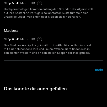
S
1
Ep.
5
•
45
Min.
•
HD
6
Hobbyornithologen kommen entlang den Stränden der Algarve voll
auf ihre Kosten: An Portugals bekanntester Küste tummeln sich
unzählige Vögel - von Enten über Meisen bis hin zu Falken.
Madeira
S
1
Ep.
6
•
45
Min.
•
HD
6
Das Madeira-Archipel liegt inmitten des Atlantiks und beeindruckt
mit einer blühenden Flora und Fauna. Welche Tiere finden sich in
den dichten Wäldern und an den steilen Klippen der Inselgruppe?
mehr
Das könnte dir auch gefallen