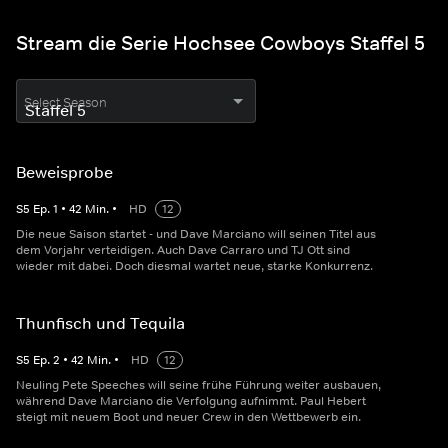
Stream die Serie Hochsee Cowboys Staffel 5
Select Season
Beweisprobe
S
5
Ep.
1
•
42
Min.
•
HD
12
Die neue Saison startet - und Dave Marciano will seinen Titel aus
dem Vorjahr verteidigen. Auch Dave Carraro und TJ Ott sind
wieder mit dabei. Doch diesmal wartet neue, starke Konkurrenz.
Thunfisch und Tequila
S
5
Ep.
2
•
42
Min.
•
HD
12
Neuling Pete Speeches will seine frühe Führung weiter ausbauen,
während Dave Marciano die Verfolgung aufnimmt. Paul Hebert
steigt mit neuem Boot und neuer Crew in den Wettbewerb ein.