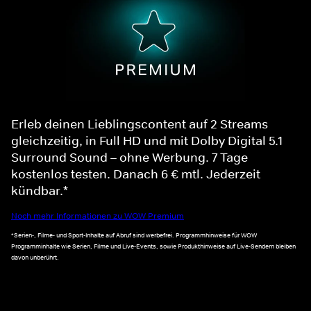
Erleb deinen Lieblingscontent auf 2 Streams
gleichzeitig, in Full HD und mit Dolby Digital 5.1
Surround Sound – ohne Werbung. 7 Tage
kostenlos testen. Danach 6 € mtl. Jederzeit
kündbar.*
Noch mehr Informationen zu WOW Premium
*Serien-, Filme- und Sport-Inhalte auf Abruf sind werbefrei. Programmhinweise für WOW
Programminhalte wie Serien, Filme und Live-Events, sowie Produkthinweise auf Live-Sendern bleiben
davon unberührt.