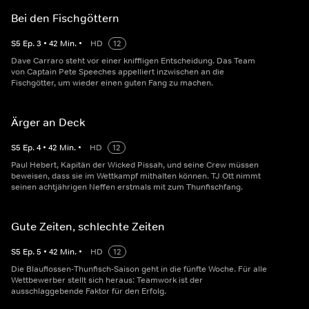
Bei den Fischgöttern
S
5
Ep.
3
•
42
Min.
•
HD
12
Dave Carraro steht vor einer kniffligen Entscheidung. Das Team
von Captain Pete Speeches appelliert inzwischen an die
Fischgötter, um wieder einen guten Fang zu machen.
Ärger an Deck
S
5
Ep.
4
•
42
Min.
•
HD
12
Paul Hebert, Kapitän der Wicked Pissah, und seine Crew müssen
beweisen, dass sie im Wettkampf mithalten können. TJ Ott nimmt
seinen achtjährigen Neffen erstmals mit zum Thunfischfang.
Gute Zeiten, schlechte Zeiten
S
5
Ep.
5
•
42
Min.
•
HD
12
Die Blauflossen-Thunfisch-Saison geht in die fünfte Woche. Für alle
Wettbewerber stellt sich heraus: Teamwork ist der
ausschlaggebende Faktor für den Erfolg.