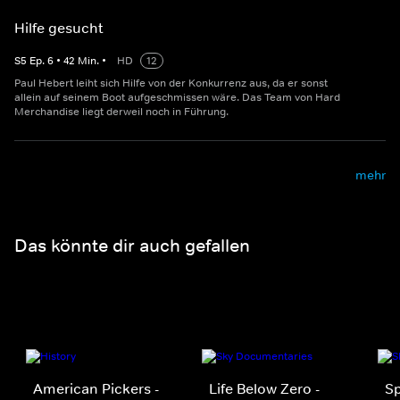
Hilfe gesucht
S
5
Ep.
6
•
42
Min.
•
HD
12
Paul Hebert leiht sich Hilfe von der Konkurrenz aus, da er sonst
allein auf seinem Boot aufgeschmissen wäre. Das Team von Hard
Merchandise liegt derweil noch in Führung.
mehr
Das könnte dir auch gefallen
American Pickers -
Life Below Zero -
S