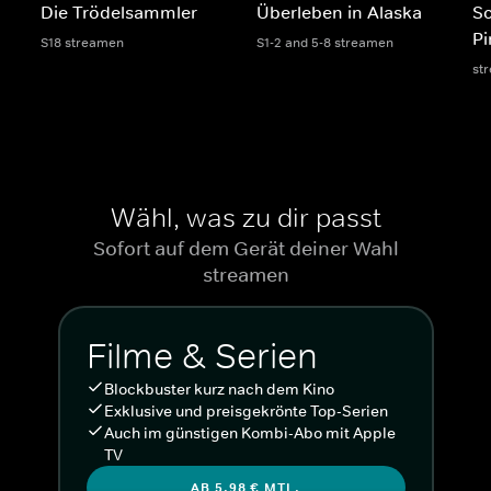
Die Trödelsammler
Überleben in Alaska
S
Pi
S18 streamen
S1-2 and 5-8 streamen
st
Wähl, was zu dir passt
Sofort auf dem Gerät deiner Wahl
streamen
Filme & Serien
Blockbuster kurz nach dem Kino
Exklusive und preisgekrönte Top-Serien
Auch im günstigen Kombi-Abo mit Apple
TV
AB 5,98 € MTL.