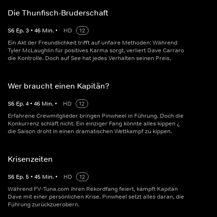
Die Thunfisch-Bruderschaft
S
6
Ep.
3
•
46
Min.
•
HD
12
Ein Akt der Freundlichkeit trifft auf unfaire Methoden: Während
Tyler McLaughlin für positives Karma sorgt, verliert Dave Carraro
die Kontrolle. Doch auf See hat jedes Verhalten seinen Preis.
Wer braucht einen Kapitän?
S
6
Ep.
4
•
46
Min.
•
HD
12
Erfahrene Crewmitglieder bringen Pinwheel in Führung. Doch die
Konkurrenz schläft nicht. Ein einziger Fang könnte alles kippen ¿
die Saison droht in einen dramatischen Wettkampf zu kippen.
Krisenzeiten
S
6
Ep.
5
•
45
Min.
•
HD
12
Während FV-Tuna.com ihren Rekordfang feiert, kämpft Kapitän
Dave mit einer persönlichen Krise. Pinwheel setzt alles daran, die
Führung zurückzuerobern.