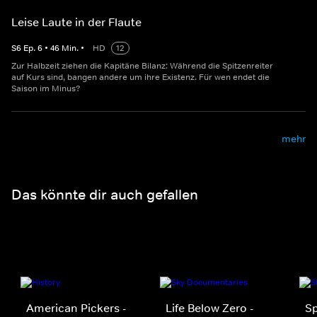
Leise Laute in der Flaute
S
6
Ep.
6
•
46
Min.
•
HD
12
Zur Halbzeit ziehen die Kapitäne Bilanz: Während die Spitzenreiter
auf Kurs sind, bangen andere um ihre Existenz. Für wen endet die
Saison im Minus?
mehr
Das könnte dir auch gefallen
American Pickers -
Life Below Zero -
S