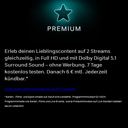
Erleb deinen Lieblingscontent auf 2 Streams
gleichzeitig, in Full HD und mit Dolby Digital 5.1
Surround Sound – ohne Werbung. 7 Tage
kostenlos testen. Danach 6 € mtl. Jederzeit
kündbar.*
Noch mehr Informationen zu WOW Premium
*Serien-, Filme- und Sport-Inhalte auf Abruf sind werbefrei. Programmhinweise für WOW
Programminhalte wie Serien, Filme und Live-Events, sowie Produkthinweise auf Live-Sendern bleiben
davon unberührt.