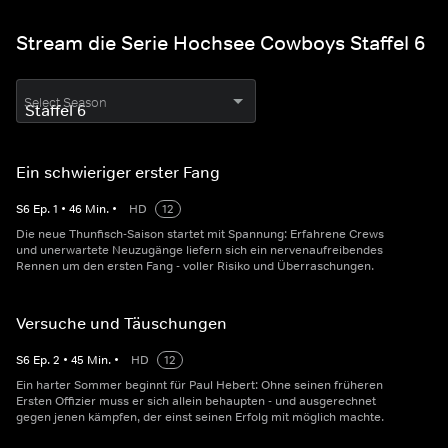
Stream die Serie Hochsee Cowboys Staffel 6
Select Season
Ein schwieriger erster Fang
S
6
Ep.
1
•
46
Min.
•
HD
12
Die neue Thunfisch-Saison startet mit Spannung: Erfahrene Crews
und unerwartete Neuzugänge liefern sich ein nervenaufreibendes
Rennen um den ersten Fang - voller Risiko und Überraschungen.
Versuche und Täuschungen
S
6
Ep.
2
•
45
Min.
•
HD
12
Ein harter Sommer beginnt für Paul Hebert: Ohne seinen früheren
Ersten Offizier muss er sich allein behaupten - und ausgerechnet
gegen jenen kämpfen, der einst seinen Erfolg mit möglich machte.