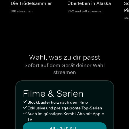
Die Trödelsammler
Überleben in Alaska
S
Pi
S18 streamen
S1-2 and 5-8 streamen
st
Wähl, was zu dir passt
Sofort auf dem Gerät deiner Wahl
streamen
Filme & Serien
Blockbuster kurz nach dem Kino
Exklusive und preisgekrönte Top-Serien
Auch im günstigen Kombi-Abo mit Apple
TV
AB 5,98 € MTL.