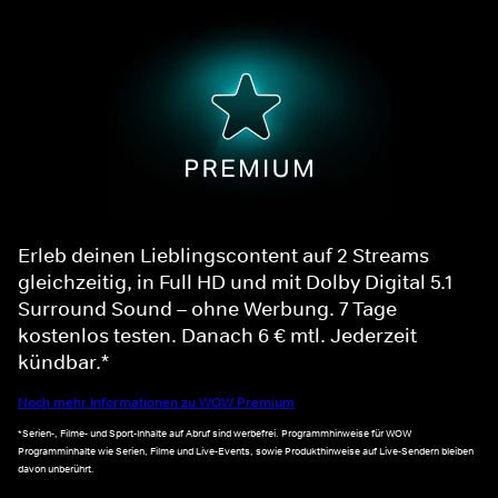
Erleb deinen Lieblingscontent auf 2 Streams
gleichzeitig, in Full HD und mit Dolby Digital 5.1
Surround Sound – ohne Werbung. 7 Tage
kostenlos testen. Danach 6 € mtl. Jederzeit
kündbar.*
Noch mehr Informationen zu WOW Premium
*Serien-, Filme- und Sport-Inhalte auf Abruf sind werbefrei. Programmhinweise für WOW
Programminhalte wie Serien, Filme und Live-Events, sowie Produkthinweise auf Live-Sendern bleiben
davon unberührt.