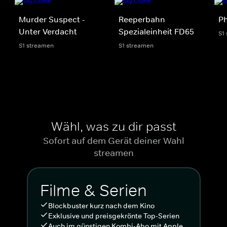
Murder Suspect -
Reeperbahn
Ph
Unter Verdacht
Spezialeinheit FD65
S1
S1 streamen
S1 streamen
Wähl, was zu dir passt
Sofort auf dem Gerät deiner Wahl
streamen
Filme & Serien
Blockbuster kurz nach dem Kino
Exklusive und preisgekrönte Top-Serien
Auch im günstigen Kombi-Abo mit Apple