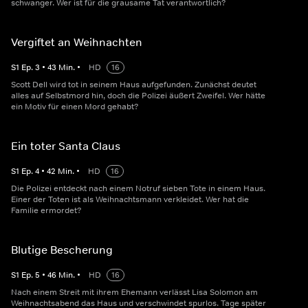
schwanger. Wer ist für die grausame Tat verantwortlich?
Vergiftet an Weihnachten
S
1
Ep.
3
•
43
Min.
•
HD
16
Scott Dell wird tot in seinem Haus aufgefunden. Zunächst deutet
alles auf Selbstmord hin, doch die Polizei äußert Zweifel. Wer hätte
ein Motiv für einen Mord gehabt?
Ein toter Santa Claus
S
1
Ep.
4
•
42
Min.
•
HD
16
Die Polizei entdeckt nach einem Notruf sieben Tote in einem Haus.
Einer der Toten ist als Weihnachtsmann verkleidet. Wer hat die
Familie ermordet?
Blutige Bescherung
S
1
Ep.
5
•
46
Min.
•
HD
16
Nach einem Streit mit ihrem Ehemann verlässt Lisa Solomon am
Weihnachtsabend das Haus und verschwindet spurlos. Tage später