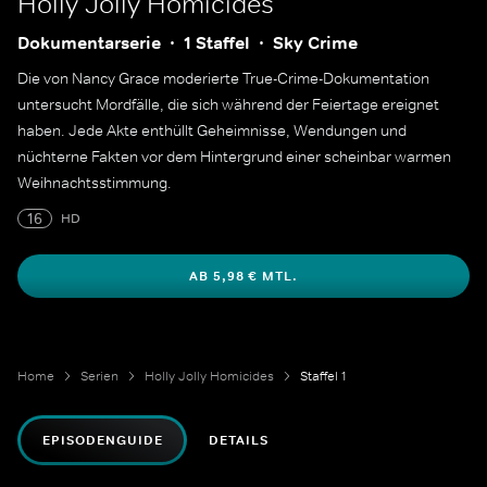
Holly Jolly Homicides
Dokumentarserie
1 Staffel
Sky Crime
Die von Nancy Grace moderierte True-Crime-Dokumentation
untersucht Mordfälle, die sich während der Feiertage ereignet
haben. Jede Akte enthüllt Geheimnisse, Wendungen und
nüchterne Fakten vor dem Hintergrund einer scheinbar warmen
Weihnachtsstimmung.
16
HD
AB 5,98 € MTL.
Home
Serien
Holly Jolly Homicides
Staffel 1
EPISODENGUIDE
DETAILS