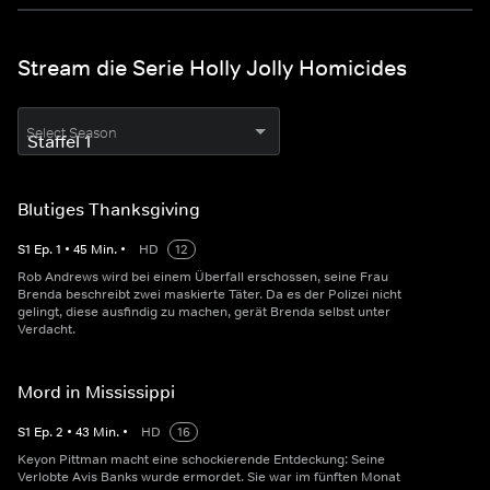
Stream die Serie Holly Jolly Homicides
Select Season
Blutiges Thanksgiving
S
1
Ep.
1
•
45
Min.
•
HD
12
Rob Andrews wird bei einem Überfall erschossen, seine Frau
Brenda beschreibt zwei maskierte Täter. Da es der Polizei nicht
gelingt, diese ausfindig zu machen, gerät Brenda selbst unter
Verdacht.
Mord in Mississippi
S
1
Ep.
2
•
43
Min.
•
HD
16
Keyon Pittman macht eine schockierende Entdeckung: Seine
Verlobte Avis Banks wurde ermordet. Sie war im fünften Monat