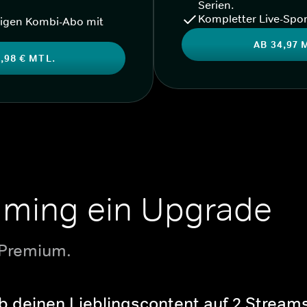
Serien.
Kompletter Live-Spor
igen Kombi-Abo mit
AB 34,97 
,98 € MTL.
aming ein Upgrade
 Premium.
b deinen Lieblingscontent auf 2 Streams 