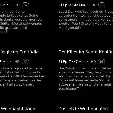
3
Min.
•
HD
16
S
1
Ep.
3
•
43
Min.
•
HD
16
man macht eine
Scott Dell wird tot in seinem Hau
nde Entdeckung: Seine
aufgefunden. Zunächst deutet all
vis Banks wurde ermordet.
Selbstmord hin, doch die Polizei 
 fünften Monat schwanger.
Zweifel. Wer hätte ein Motiv für e
 die grausame Tat
Mord gehabt?
lich?
ksgiving-Tragödie
Der Killer im Santa-Kostü
5
Min.
•
HD
12
S
1
Ep.
7
•
47
Min.
•
HD
16
8 wird die junge Kellnerin
Die Polizei in Toronto fahndet na
r in ihrer Wohnung brutal
einem Serienmörder, der sich häu
 mit über 100 Messerstichen.
Weihnachtsmann verkleidet. Der 
ahre später gelingt es den
hat es auf homosexuelle Männer
 den Fall aufzuklären.
abgesehen. Wann wird er erneut
zuschlagen?
e Weihnachtstage
Das letzte Weihnachten