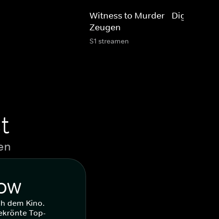
Witness to Murder - Digitale
Zeugen
S1 streamen
t
en
WOW
ch dem Kino.
ekrönte Top-