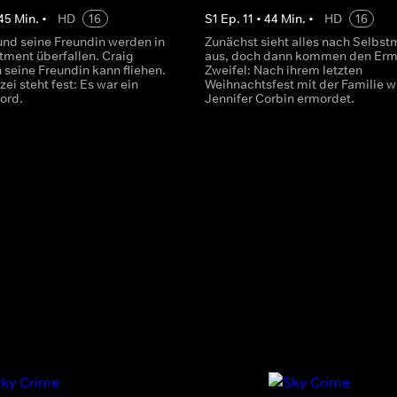
45
Min.
•
HD
16
S
1
Ep.
11
•
44
Min.
•
HD
16
 und seine Freundin werden in
Zunächst sieht alles nach Selbst
tment überfallen. Craig
aus, doch dann kommen den Ermi
h seine Freundin kann fliehen.
Zweifel: Nach ihrem letzten
zei steht fest: Es war ein
Weihnachtsfest mit der Familie w
ord.
Jennifer Corbin ermordet.