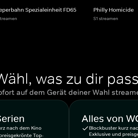
eperbahn Spezialeinheit FD65
Philly Homicide
streamen
S1 streamen
Wähl, was zu dir pass
ofort auf dem Gerät deiner Wahl stream
Serien
Alles von 
urz nach dem Kino
Blockbuster kurz na
Exklusive und preisg
preisgekrönte Top-