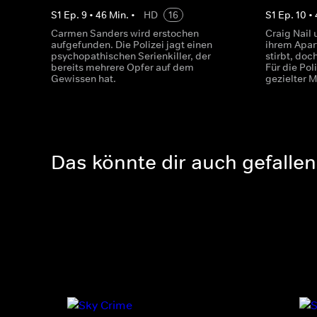
S
1
Ep.
9
•
46
Min.
•
HD
16
S
1
Ep.
10
•
Carmen Sanders wird erstochen
Craig Nail
aufgefunden. Die Polizei jagt einen
ihrem Apar
psychopathischen Serienkiller, der
stirbt, doc
bereits mehrere Opfer auf dem
Für die Poli
Gewissen hat.
gezielter M
Das könnte dir auch gefallen