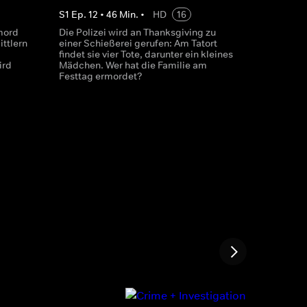
S
1
Ep.
12
•
46
Min.
•
HD
16
mord
Die Polizei wird an Thanksgiving zu
ttlern
einer Schießerei gerufen: Am Tatort
findet sie vier Tote, darunter ein kleines
ird
Mädchen. Wer hat die Familie am
Festtag ermordet?