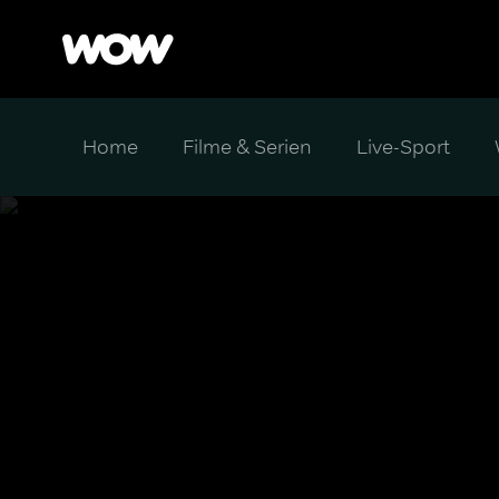
Home
Filme & Serien
Live-Sport