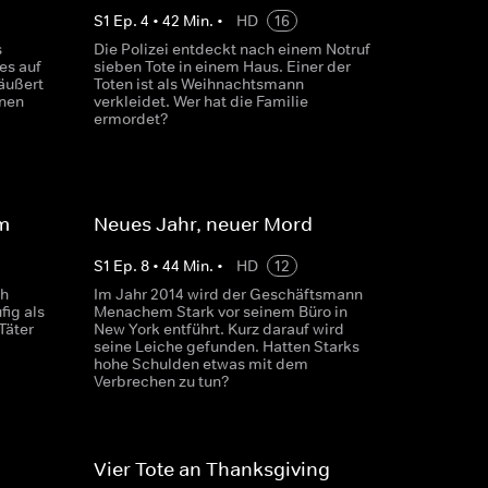
S
1
Ep.
4
•
42
Min.
•
HD
16
s
Die Polizei entdeckt nach einem Notruf
es auf
sieben Tote in einem Haus. Einer der
äußert
Toten ist als Weihnachtsmann
inen
verkleidet. Wer hat die Familie
ermordet?
m
Neues Jahr, neuer Mord
S
1
Ep.
8
•
44
Min.
•
HD
12
ch
Im Jahr 2014 wird der Geschäftsmann
fig als
Menachem Stark vor seinem Büro in
Täter
New York entführt. Kurz darauf wird
seine Leiche gefunden. Hatten Starks
hohe Schulden etwas mit dem
Verbrechen zu tun?
Vier Tote an Thanksgiving