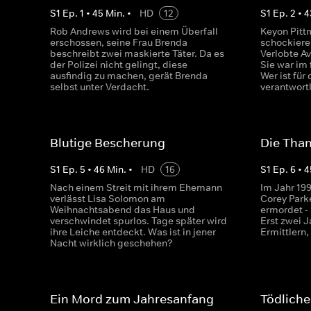
S
1
Ep.
1
•
45
Min.
•
HD
12
S
1
Ep.
2
•
4
Rob Andrews wird bei einem Überfall
Keyon Pitt
erschossen, seine Frau Brenda
schockiere
beschreibt zwei maskierte Täter. Da es
Verlobte A
der Polizei nicht gelingt, diese
Sie war im
ausfindig zu machen, gerät Brenda
Wer ist für
selbst unter Verdacht.
verantwort
Blutige Bescherung
Die Than
S
1
Ep.
5
•
46
Min.
•
HD
16
S
1
Ep.
6
•
4
Nach einem Streit mit ihrem Ehemann
Im Jahr 199
verlässt Lisa Solomon am
Corey Parke
Weihnachtsabend das Haus und
ermordet -
verschwindet spurlos. Tage später wird
Erst zwei J
ihre Leiche entdeckt. Was ist in jener
Ermittlern,
Nacht wirklich geschehen?
Ein Mord zum Jahresanfang
Tödlich